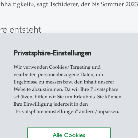
hhaltigkeit», sagt Tschiderer, der bis Sommer 202
e entsteht
 Studierenden an realen betriebswirtschaftlichen
Privatsphäre-Einstellungen
e
(Entwicklung von Bioplastik aus Algen) sowie
X
. «Solche Kontakte aus der Praxis macht die Mitar
Wir verwenden Cookies/Targeting und
iv», sagt Hamschmidt.
vearbeiten personenbezogene Daten, um
Ergebnisse zu messen bzw. den Inhalt unserer
rt, weil sie an akut relevanten Herausforderunge
Website abzustimmen. Da wir Ihre Privatsphäre
schätzen, bitten wir Sie um Erlaubnis. Sie können
ösungen in der Praxis umgesetzt werden und so au
Ihre Einwilligung jederzeit in den
fühle kollektiver und persönlicher Wirksamkeit, d
"Privatsphäreneinstellungen" ändern/anpassen.
an fiktiven Fallstudien, wodurch bleibende Lernein
Alle Cookies