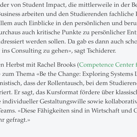
r von Student Impact, die mittlerweile in der Be
usiness arbeiten und den Studierenden fachliche 
allem auch Einblicke in den persönlichen und ber
rchaus auch kritische Punkte zu persönlicher Ent
ressiert werden sollen. Da gab es dann auch scho
ins Consulting zu gehen», sagt Tschiderer.
en Herbst mit Rachel Brooks (
Competence Center f
 zum Thema «Be the Change: Exploring Systems Le
mistisch, dass der Rollentausch, bei dem Studieren
ert. Er sagt, das Kursformat fördere über klassis
e individueller Gestaltungswille sowie kollaborati
ams. «Diese Fähigkeiten sind in Wirtschaft und Ge
r gefragt.»