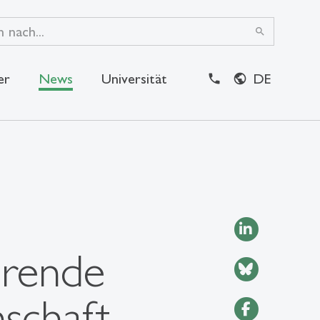
search
er
News
Universität
DE
close
erende
nschaft