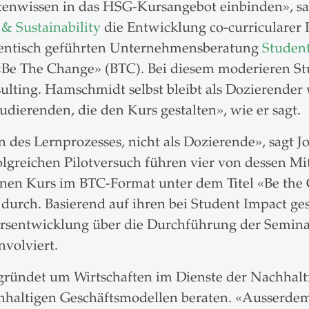
ertenwissen in das HSG-Kursangebot einbinden», s
& Sustainability
die Entwicklung co-curricularer P
dentisch geführten Unternehmensberatung
Studen
«Be The Change» (BTC). Bei diesem moderieren S
lting. Hamschmidt selbst bleibt als Dozierende
tudierenden, die den Kurs gestalten», wie er sagt.
 des Lernprozesses, nicht als Dozierende», sagt 
lgreichen Pilotversuch führen vier von dessen Mi
einen Kurs im BTC-Format unter dem Titel «Be the
» durch. Basierend auf ihren bei Student Impact 
rsentwicklung über die Durchführung der Semina
nvolviert.
gründet um Wirtschaften im Dienste der Nachhalt
hhaltigen Geschäftsmodellen beraten. «Ausserde