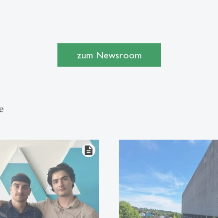
zum Newsroom
e
description