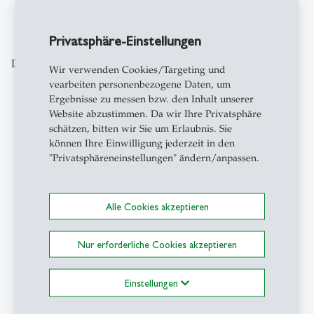
Privatsphäre-Einstellungen
Das könnte Sie auch interessieren
Wir verwenden Cookies/Targeting und
vearbeiten personenbezogene Daten, um
Ergebnisse zu messen bzw. den Inhalt unserer
Website abzustimmen. Da wir Ihre Privatsphäre
schätzen, bitten wir Sie um Erlaubnis. Sie
description
können Ihre Einwilligung jederzeit in den
"Privatsphäreneinstellungen" ändern/anpassen.
Alle Cookies akzeptieren
Nur erforderliche Cookies akzeptieren
Forschung
- 03.11.2023 - 10:00
HSG-Arbeitsforscher Hans
Einstellungen
Rusinek verbindet Nachhaltigkeit
und New Work