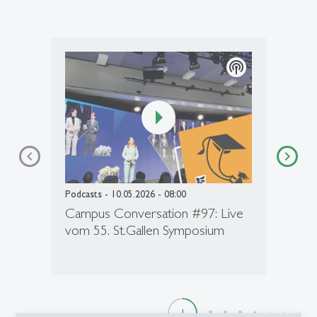
podcasts
Podcasts
- 10.05.2026 - 08:00
Campus Conversation #97: Live
vom 55. St.Gallen Symposium
1
2
3
4
5
6
7
8
9