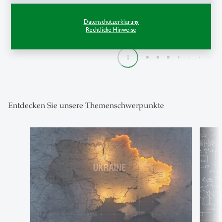
Datenschutzerklärung
Rechtliche Hinweise
1
2
3
4
5
6
7
8
9
Entdecken Sie unsere Themenschwerpunkte