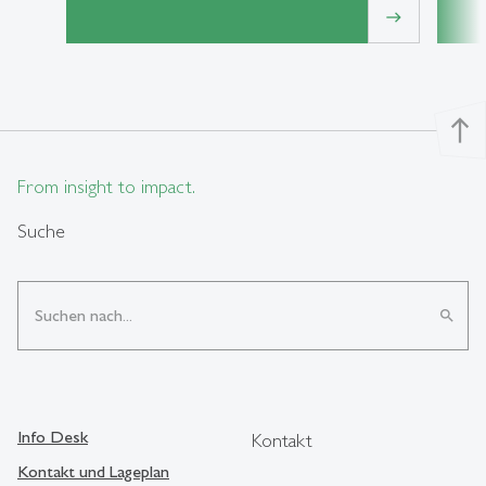
east
north
From insight to impact.
Suche
search
Info Desk
Kontakt
Kontakt und Lageplan