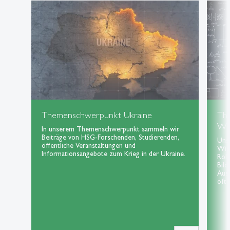
Themenschwerpunkt Ukraine
Th
Wis
In unserem Themenschwerpunkt sammeln wir
Beiträge von HSG-Forschenden, Studierenden,
Uns
öffentliche Veranstaltungen und
Wiss
Informationsangebote zum Krieg in der Ukraine.
Roll
Bild
Aus
oft 