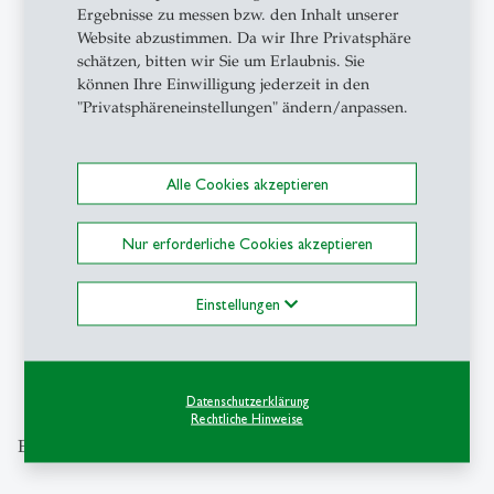
Ergebnisse zu messen bzw. den Inhalt unserer
Website abzustimmen. Da wir Ihre Privatsphäre
schätzen, bitten wir Sie um Erlaubnis. Sie
können Ihre Einwilligung jederzeit in den
"Privatsphäreneinstellungen" ändern/anpassen.
Podcasts
- 10.05.2026 - 08:00
Campus Conversation #97: Live
Alle Cookies akzeptieren
vom 55. St.Gallen Symposium
Nur erforderliche Cookies akzeptieren
Einstellungen
1
2
3
4
5
6
7
8
9
Datenschutzerklärung
Rechtliche Hinweise
Entdecken Sie unsere Themenschwerpunkte