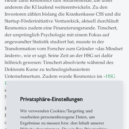
Heute zählt Resmonics fünf Mitarbeitende, die unter
anderem die KI laufend weiterentwickeln. Zu den
Investoren zählen bislang die Krankenkasse CSS und die
Startup-Förderinitiative Venturekick, aktuell durchläuft
Resmonics zudem eine Finanzierungsrunde. Tinschert,
der ursprünglich Psychologie mit einem Fokus auf
angewandter Statistik studiert hat, musste in der
Transformation vom Forscher zum Gründer «das Mindset
ändern», wie er sagt. Seine Zeit an der HSG sei dafür
hilfreich gewesen: Tinschert absolvierte während des
Doktorats Kurse zu technologiebasiertem
Unternehmertum. Zudem wurde Resmonics im
«HSG
Entrepreneurial Talents»-Programm
gefördert. In diesem
erhalten Gründer:innen Coaching, Vermittlung zu
Netzwerken sowie finanzielle Unterstützung.
Privatsphäre-Einstellungen
Resmonics konnte ihr Produkt auch bei der
Wir verwenden Cookies/Targeting und
Pandemiebekämpfung erproben: Im Sommer 2020 wurde
vearbeiten personenbezogene Daten, um
die KI in einer Studie im Kantonsspital St.Gallen
Ergebnisse zu messen bzw. den Inhalt unserer