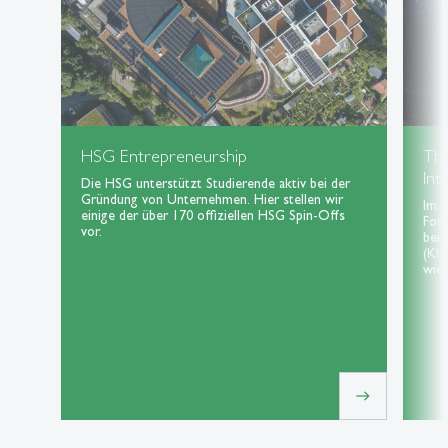
HSG Entrepreneurship
Th
Int
Die HSG unterstützt Studierende aktiv bei der
Gründung von Unternehmen. Hier stellen wir
Im 
einige der über 170 offiziellen HSG Spin-Offs
For
vor.
bei 
(KI)
wie 
east