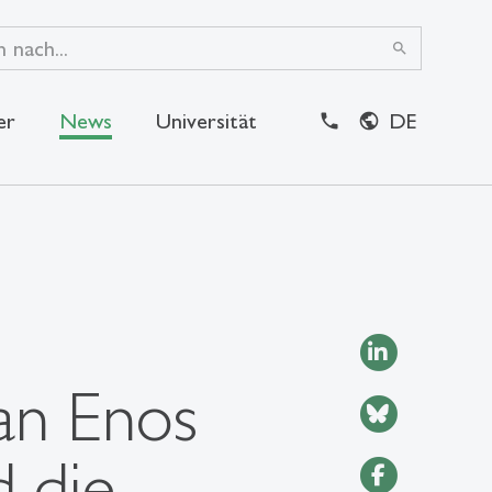
search
er
News
Universität
DE
close
an Enos
d die