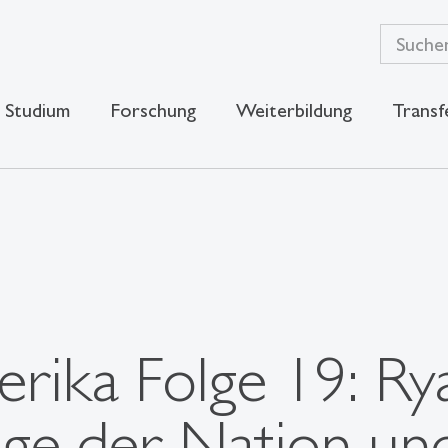
Studium
Forschung
Weiterbildung
Transf
rika Folge 19: Ry
age der Nation un