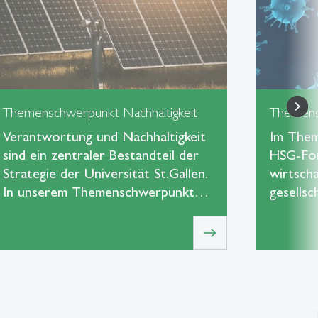
Themenschwerpunkt Nachhaltigkeit
Themens
Verantwortung und Nachhaltigkeit
Im Them
sind ein zentraler Bestandteil der
HSG-For
Strategie der Universität St.Gallen.
wirtscha
In unserem Themenschwerpunkt…
gesells
east