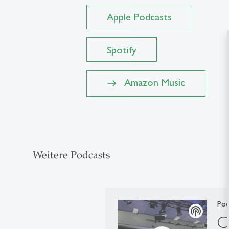
Apple Podcasts
Spotify
Amazon Music
Weitere Podcasts
Pod
podcasts
C