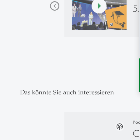
5
Das könnte Sie auch interessieren
Pod
podcasts
C