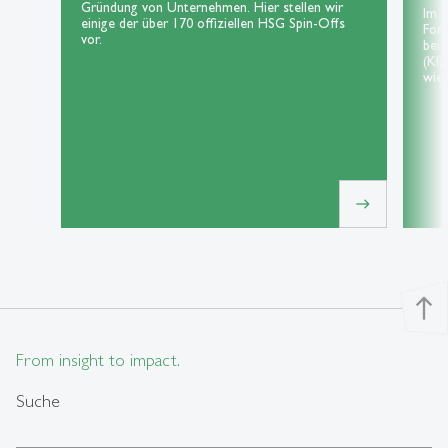
Gründung von Unternehmen. Hier stellen wir
Im 
einige der über 170 offiziellen HSG Spin-Offs
For
vor.
bei 
(KI)
wie 
east
north
From insight to impact.
Suche