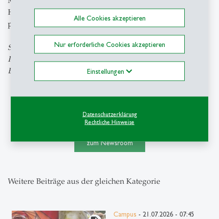
Migrationshintergrund oder die sozioökonomische
Herkunft unsere Perspektiven und unser Verhalten
Alle Cookies akzeptieren
prägen.»
Nur erforderliche Cookies akzeptieren
Studierende, die sich für eine Teilnahme am Coaching-
Programm interessieren, können sich
hier
bewerben. Die
Bewerbungsfrist läuft bis am 2. Oktober.
Einstellungen
Datenschutzerklärung
Rechtliche Hinweise
zum Newsroom
Weitere Beiträge aus der gleichen Kategorie
Campus
- 21.07.2026 - 07:45