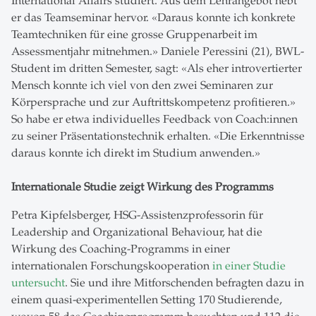
International Affairs studiert. Aus dem Lehrangebot hebt
er das Teamseminar hervor. «Daraus konnte ich konkrete
Teamtechniken für eine grosse Gruppenarbeit im
Assessmentjahr mitnehmen.» Daniele Peressini (21), BWL-
Student im dritten Semester, sagt: «Als eher introvertierter
Mensch konnte ich viel von den zwei Seminaren zur
Körpersprache und zur Auftrittskompetenz profitieren.»
So habe er etwa individuelles Feedback von Coach:innen
zu seiner Präsentationstechnik erhalten. «Die Erkenntnisse
daraus konnte ich direkt im Studium anwenden.»
Internationale Studie zeigt Wirkung des Programms
Petra Kipfelsberger, HSG-Assistenzprofessorin für
Leadership and Organizational Behaviour, hat die
Wirkung des Coaching-Programms in einer
internationalen Forschungskooperation
in einer Studie
untersucht
. Sie und ihre Mitforschenden befragten dazu in
einem quasi-experimentellen Setting 170 Studierende,