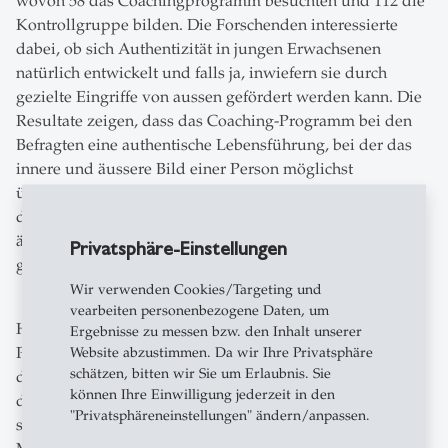
wovon 58 das Coachingprogramm besuchten und 112 die
Kontrollgruppe bilden. Die Forschenden interessierte
dabei, ob sich Authentizität in jungen Erwachsenen
natürlich entwickelt und falls ja, inwiefern sie durch
gezielte Eingriffe von aussen gefördert werden kann. Die
Resultate zeigen, dass das Coaching-Programm bei den
Befragten eine authentische Lebensführung, bei der das
innere und äussere Bild einer Person möglichst
übereinstimmen, unterstützte. Die Studie zeigt zudem,
dass in beiden untersuchten Gruppen die Akzeptanz von
äusseren Einflüssen abnahm, wobei der Effekt in der
Privatsphäre-Einstellungen
gecoachten Gruppe etwas stärker war.
Wir verwenden Cookies/Targeting und
vearbeiten personenbezogene Daten, um
HSG-Psychologin Chowdhury hebt neben der
Ergebnisse zu messen bzw. den Inhalt unserer
Persönlichkeitsentwicklung ein weiteres wichtiges Ziel
Website abzustimmen. Da wir Ihre Privatsphäre
schätzen, bitten wir Sie um Erlaubnis. Sie
des Programms hervor. «Es geht auch darum, den Blick
können Ihre Einwilligung jederzeit in den
der Studierenden für andere soziale Realitäten zu
"Privatsphäreneinstellungen" ändern/anpassen.
schärfen: Etwa, wie Faktoren wie Geschlecht,