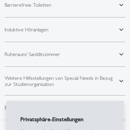
expand_less
Barrierefreie Toiletten
expand_less
Induktive Höranlagen
expand_less
Ruheraum/ Sanitätszimmer
Weitere Hilfestellungen von Special Needs in Bezug
expand_less
zur Studienorganisation
expand_less
Externe Angebote
Privatsphäre-Einstellungen