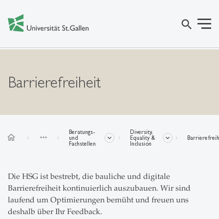
search
Barrierefreiheit
Beratungs-
Diversity,
home
more_horiz
und
Equality &
Barrierefreih
Fachstellen
Inclusion
Die HSG ist bestrebt, die bauliche und digitale
Barrierefreiheit kontinuierlich auszubauen. Wir sind
laufend um Optimierungen bemüht und freuen uns
deshalb über Ihr Feedback.