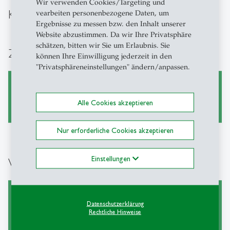
Wir verwenden Cookies/Targeting und
Kontakt
vearbeiten personenbezogene Daten, um
Ergebnisse zu messen bzw. den Inhalt unserer
Website abzustimmen. Da wir Ihre Privatsphäre
schätzen, bitten wir Sie um Erlaubnis. Sie
Zurück zur Homepage
können Ihre Einwilligung jederzeit in den
"Privatsphäreneinstellungen" ändern/anpassen.
Diversity, Equality and Inclusion
Alle Cookies akzeptieren
Nur erforderliche Cookies akzeptieren
Einstellungen
Weiterführende Links
Beratungsangebot
Datenschutzerklärung
Rechtliche Hinweise