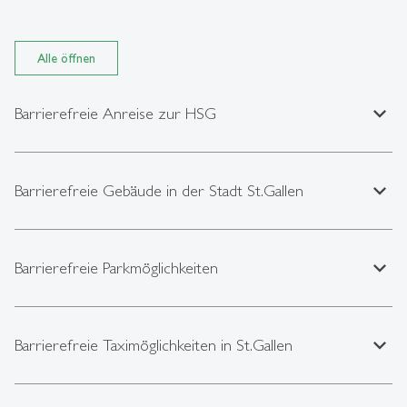
Alle öffnen
expand_less
Barrierefreie Anreise zur HSG
expand_less
Barrierefreie Gebäude in der Stadt St.Gallen
expand_less
Barrierefreie Parkmöglichkeiten
expand_less
Barrierefreie Taximöglichkeiten in St.Gallen