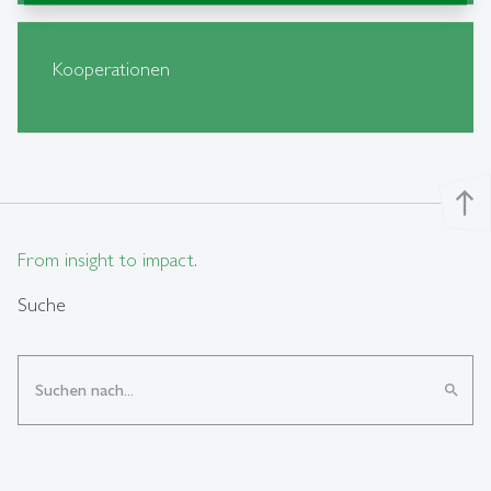
Kooperationen
north
From insight to impact.
Suche
search