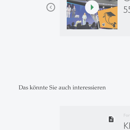
5
Das könnte Sie auch interessieren
Fo
description
K