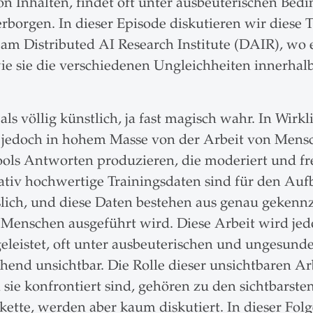
n Inhalten, findet oft unter ausbeuterischen Be
erborgen. In dieser Episode diskutieren wir diese
m Distributed AI Research Institute (DAIR), wo e
e sie die verschiedenen Ungleichheiten innerhalb
 völlig künstlich, ja fast magisch wahr. In Wirkl
 jedoch in hohem Masse von der Arbeit von Mensche
ools Antworten produzieren, die moderiert und fr
tativ hochwertige Trainingsdaten sind für den Auf
lich, und diese Daten bestehen aus genau gekennz
 Menschen ausgeführt wird. Diese Arbeit wird j
leistet, oft unter ausbeuterischen und ungesunde
end unsichtbar. Die Rolle dieser unsichtbaren Ar
ie konfrontiert sind, gehören zu den sichtbarste
kette, werden aber kaum diskutiert. In dieser Fol