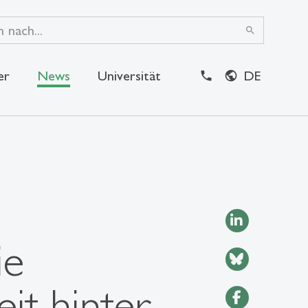
search
er
News
Universität
DE
close
ie
it hinter