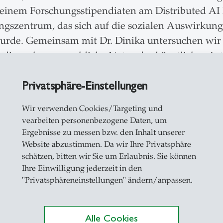
 einem Forschungsstipendiaten am Distributed AI 
ngszentrum, das sich auf die sozialen Auswirkun
urde. Gemeinsam mit Dr. Dinika untersuchen wir
 die wahre menschliche Natur der künstlichen Int
Privatsphäre-Einstellungen
es That Fail Us» wurde durch den Schweizerischen
t, während die zweite Staffel von der Kommunik
Wir verwenden Cookies/Targeting und
tützt wird. Produziert wird der Podcast von der F
vearbeiten personenbezogene Daten, um
- und Kommunikationsmanagement. Host Dr. Philip 
Ergebnisse zu messen bzw. den Inhalt unserer
St.Gallen.
Website abzustimmen. Da wir Ihre Privatsphäre
schätzen, bitten wir Sie um Erlaubnis. Sie können
Ihre Einwilligung jederzeit in den
"Privatsphäreneinstellungen" ändern/anpassen.
Alle Cookies