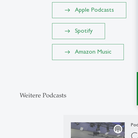
Apple Podcasts
Spotify
Amazon Music
Weitere Podcasts
Pod
podcasts
C