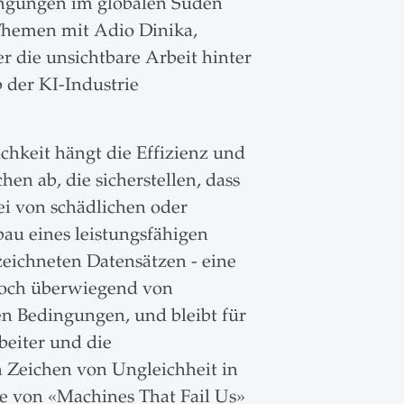
dingungen im globalen Süden
 Themen mit Adio Dinika,
r die unsichtbare Arbeit hinter
 der KI-Industrie
ichkeit hängt die Effizienz und
n ab, die sicherstellen, dass
ei von schädlichen oder
bau eines leistungsfähigen
eichneten Datensätzen - eine
edoch überwiegend von
n Bedingungen, und bleibt für
beiter und die
n Zeichen von Ungleichheit in
ge von «Machines That Fail Us»