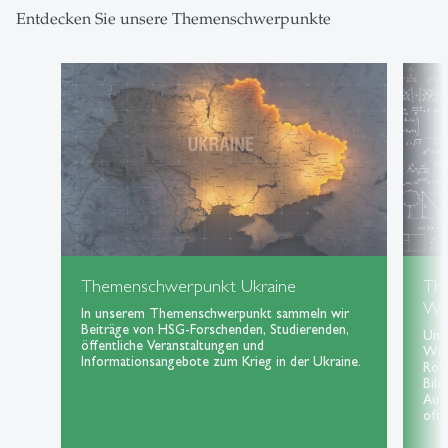
Entdecken Sie unsere Themenschwerpunkte
Themenschwerpunkt Ukraine
Th
Wis
In unserem Themenschwerpunkt sammeln wir
Beiträge von HSG-Forschenden, Studierenden,
Uns
öffentliche Veranstaltungen und
Wiss
Informationsangebote zum Krieg in der Ukraine.
Roll
Bild
Aus
oft 