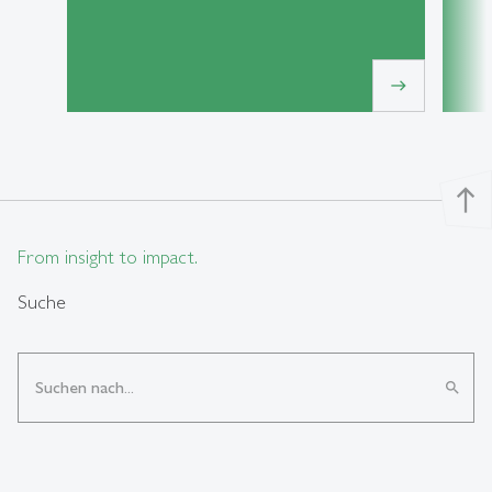
east
north
From insight to impact.
Suche
search