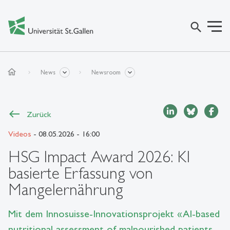
search
home
News
Newsroom
Zurück
Videos
- 08.05.2026 - 16:00
HSG Impact Award 2026: KI
basierte Erfassung von
Mangelernährung
Mit dem Innosuisse-Innovationsprojekt «AI-based
nutritional assessment of malnourished patients