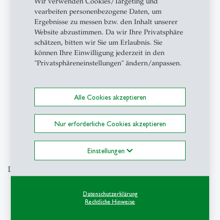
Wir verwenden Cookies/Targeting und
Marketing als Hebel für
vearbeiten personenbezogene Daten, um
nachhaltigen Konsum
Ergebnisse zu messen bzw. den Inhalt unserer
Website abzustimmen. Da wir Ihre Privatsphäre
Basierend auf mehrjähriger
schätzen, bitten wir Sie um Erlaubnis. Sie
Forschung liefert das Buch «The 60%
können Ihre Einwilligung jederzeit in den
Potential – Using marketing to win
"Privatsphäreneinstellungen" ändern/anpassen.
over mainstream consumers for
sustainable…
Alle Cookies akzeptieren
1
2
3
4
5
Nur erforderliche Cookies akzeptieren
Einstellungen
Das könnte Sie auch interessieren
Datenschutzerklärung
Rechtliche Hinweise
description