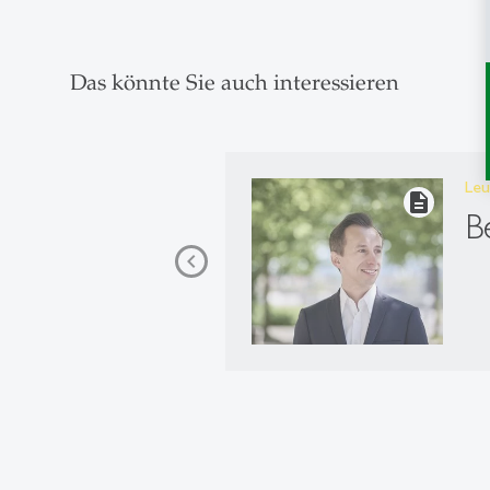
Das könnte Sie auch interessieren
Leu
description
B