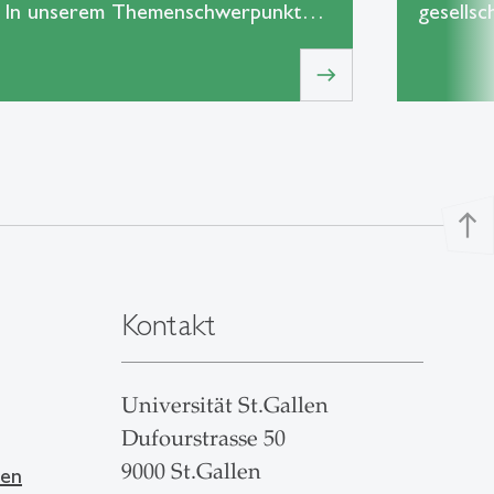
In unserem Themenschwerpunkt…
gesells
east
north
Kontakt
Universität St.Gallen
Dufourstrasse 50
9000 St.Gallen
len