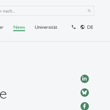
search
er
News
Universität
DE
close
ie