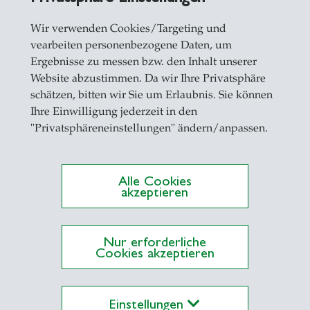
Wir verwenden Cookies/Targeting und
vearbeiten personenbezogene Daten, um
Ergebnisse zu messen bzw. den Inhalt unserer
Website abzustimmen. Da wir Ihre Privatsphäre
schätzen, bitten wir Sie um Erlaubnis. Sie können
Ihre Einwilligung jederzeit in den
casts
- 10.05.2026 - 08:00
"Privatsphäreneinstellungen" ändern/anpassen.
ampus Conversation #97: Live vom
5. St.Gallen Symposium
Alle Cookies
akzeptieren
Nur erforderliche
Cookies akzeptieren
Einstellungen