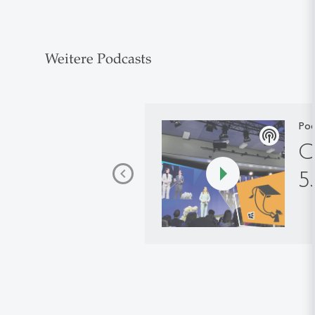
Weitere Podcasts
Pod
podcasts
C
5