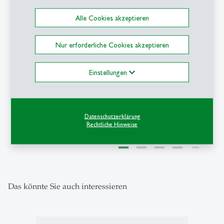
description
Finanzmärkte der
Zukunft: Der NFT-
Alle Cookies akzeptieren
Markt als Labor der
Verhaltensökonomie
Nur erforderliche Cookies akzeptieren
Einstellungen
1
/
5
Datenschutzerklärung
Rechtliche Hinweise
Das könnte Sie auch interessieren