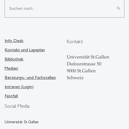
search
Info Desk
Kontakt
Kontakt und Lageplan
Universität St.Gallen
Bibliothek
Dufourstrasse 50
Medien
9000 St.Gallen
Beratungs- und Fachstellen
Schweiz
Intranet (Login)
Notfall
Social Media
Universität St.Gallen