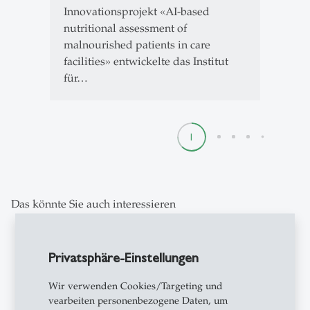
Innovationsprojekt «AI-based
nutritional assessment of
malnourished patients in care
facilities» entwickelte das Institut
für…
1
2
3
4
5
Das könnte Sie auch interessieren
Privatsphäre-Einstellungen
description
Wir verwenden Cookies/Targeting und
vearbeiten personenbezogene Daten, um