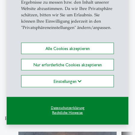
Ergebnisse zu messen bzw. den Inhalt unserer
Website abzustimmen. Da wir Ihre Privatsphäre
schätzen, bitten wir Sie um Erlaubnis. Sie
können Ihre Einwilligung jederzeit in den
"Privatsphäreneinstellungen" ändern/anpassen.
Campus
- 23.04.2026 - 08:00
NextGen Impact Forum: HSG-
Alle Cookies akzeptieren
Studierende treiben konkrete
Nachhaltigkeitsprojekte voran
Nur erforderliche Cookies akzeptieren
Einstellungen
1
2
3
4
5
Datenschutzerklärung
Rechtliche Hinweise
Entdecken Sie unsere Themenschwerpunkte