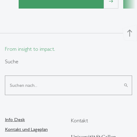
east
north
From insight to impact.
Suche
search
Info Desk
Kontakt
Kontakt und Lageplan
Universität St.Gallen