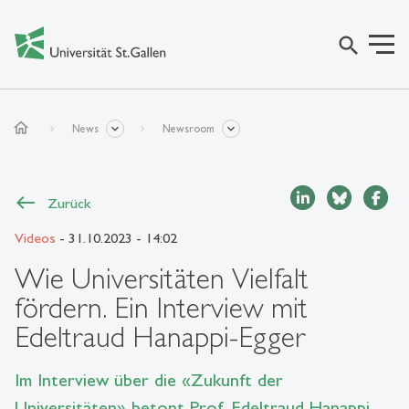
search
home
News
Newsroom
Zurück
Videos
- 31.10.2023 - 14:02
Wie Universitäten Vielfalt
fördern. Ein Interview mit
Edeltraud Hanappi-Egger
Im Interview über die «Zukunft der
Universitäten» betont Prof. Edeltraud Hanappi-