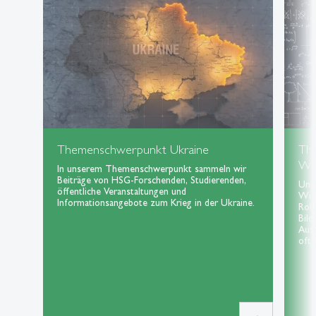
Themenschwerpunkt Ukraine
Th
Wis
In unserem Themenschwerpunkt sammeln wir
Beiträge von HSG-Forschenden, Studierenden,
Uns
öffentliche Veranstaltungen und
Wiss
Informationsangebote zum Krieg in der Ukraine.
Roll
Bild
Aus
oft 