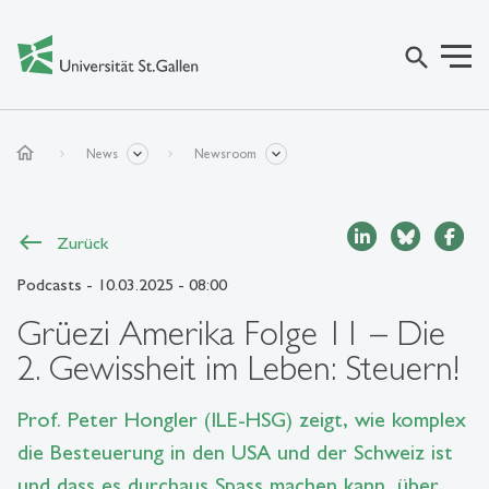
search
home
News
Newsroom
Zurück
Podcasts
- 10.03.2025 - 08:00
Grüezi Amerika Folge 11 – Die
2. Gewissheit im Leben: Steuern!
Prof. Peter Hongler (ILE-HSG) zeigt, wie komplex
die Besteuerung in den USA und der Schweiz ist
und dass es durchaus Spass machen kann, über