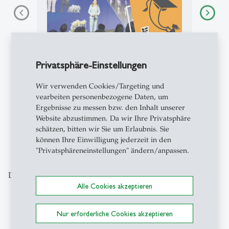
Podcasts
- 10.05.2026 - 08:00
Campus Conversation #97: Live
Privatsphäre-Einstellungen
vom 55. St.Gallen Symposium
Wir verwenden Cookies/Targeting und
vearbeiten personenbezogene Daten, um
Ergebnisse zu messen bzw. den Inhalt unserer
Website abzustimmen. Da wir Ihre Privatsphäre
1
2
3
4
5
6
7
8
9
schätzen, bitten wir Sie um Erlaubnis. Sie
können Ihre Einwilligung jederzeit in den
"Privatsphäreneinstellungen" ändern/anpassen.
Das könnte Sie auch interessieren
Alle Cookies akzeptieren
Nur erforderliche Cookies akzeptieren
description