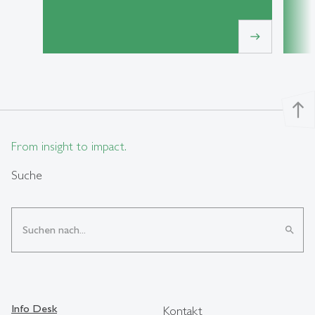
east
north
From insight to impact.
Suche
search
Info Desk
Kontakt