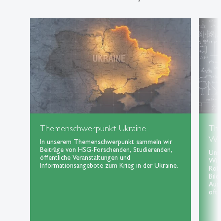
Themenschwerpunkt Ukraine
Th
Wis
In unserem Themenschwerpunkt sammeln wir
Beiträge von HSG-Forschenden, Studierenden,
Uns
öffentliche Veranstaltungen und
Wiss
Informationsangebote zum Krieg in der Ukraine.
Roll
Bild
Aus
oft 