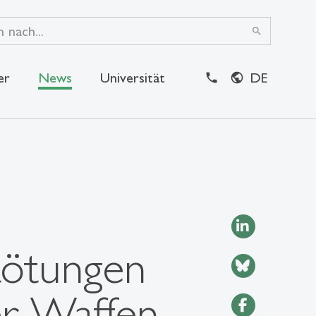
search
er
News
Universität
DE
close
tötungen
er Waffen