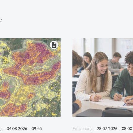
e
description
ng
- 04.08.2026 - 09:45
Forschung
- 28.07.2026 - 08:00