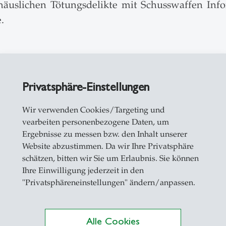
häuslichen Tötungsdelikte mit Schusswaffen Inf
e.
er Täter im Anschluss selbst tötet, verfolgen
diese Fälle werden abgeschlossen, ohne dass Nac
Privatsphäre-Einstellungen
llt werden. Das ist grundsätzlich ein korrekt
Wir verwenden Cookies/Targeting und
rafverfolgungsbehörden zukünftig genauere 
vearbeiten personenbezogene Daten, um
Ergebnisse zu messen bzw. den Inhalt unserer
Website abzustimmen. Da wir Ihre Privatsphäre
n sich bei der Auswertung der Daten?
schätzen, bitten wir Sie um Erlaubnis. Sie können
Ihre Einwilligung jederzeit in den
en werden überproportional häufig von ältere
"Privatsphäreneinstellungen" ändern/anpassen.
dass früher mehr Männer Militärdienst leistet
 Diese Möglichkeit wurde früher auch deutlich h
er wie erwähnt ist aufgrund fehlender Angaben 
Alle Cookies