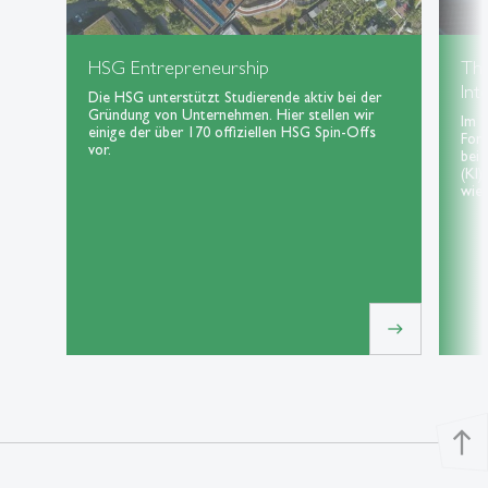
HSG Entrepreneurship
Th
Int
Die HSG unterstützt Studierende aktiv bei der
Gründung von Unternehmen. Hier stellen wir
Im 
einige der über 170 offiziellen HSG Spin-Offs
For
vor.
bei 
(KI)
wie 
east
north