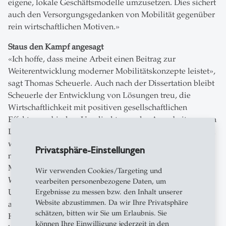
eigene, lokale Geschäftsmodelle umzusetzen. Dies sichert
auch den Versorgungsgedanken von Mobilität gegenüber
rein wirtschaftlichen Motiven.»
Staus den Kampf angesagt
«Ich hoffe, dass meine Arbeit einen Beitrag zur
Weiterentwicklung moderner Mobilitätskonzepte leistet»,
sagt Thomas Scheuerle. Auch nach der Dissertation bleibt
Scheuerle der Entwicklung von Lösungen treu, die
Wirtschaftlichkeit mit positiven gesellschaftlichen
Effekten verbinden. Um direkter an der Ausarbeitung von
Lösungen mitwirken zu können, geht er in die Praxis und
widmet sich der Förderung von
Privatsphäre-Einstellungen
nachhaltigkeitsorientierten Start-ups und Innovationen.
Mobilität bleibt ein wichtiger Schwerpunkt. Der
Wir verwenden Cookies/Targeting und
Wissenschaft bleibt er als Lehrbeauftragter an der
vearbeiten personenbezogene Daten, um
Universität Freiburg im Breisgau erhalten. «Denn ich will
Ergebnisse zu messen bzw. den Inhalt unserer
Website abzustimmen. Da wir Ihre Privatsphäre
auch bei der Innovationsentwicklung eng mit
schätzen, bitten wir Sie um Erlaubnis. Sie
Hochschulen zusammenarbeiten. Damit werden
können Ihre Einwilligung jederzeit in den