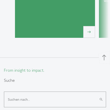
wie 
east
north
From insight to impact.
Suche
search