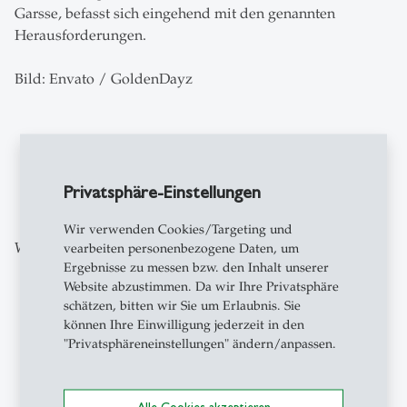
Garsse, befasst sich eingehend mit den genannten
Herausforderungen.
Bild: Envato / GoldenDayz
zum Newsroom
Privatsphäre-Einstellungen
Wir verwenden Cookies/Targeting und
Weitere Beiträge aus der gleichen Kategorie
vearbeiten personenbezogene Daten, um
Ergebnisse zu messen bzw. den Inhalt unserer
Website abzustimmen. Da wir Ihre Privatsphäre
schätzen, bitten wir Sie um Erlaubnis. Sie
Forschung
- 06.08.2026 - 09:00
description
können Ihre Einwilligung jederzeit in den
Finanzmärkte der
"Privatsphäreneinstellungen" ändern/anpassen.
Zukunft: Der NFT-
Markt als Labor der
Verhaltensökonomie
Alle Cookies akzeptieren