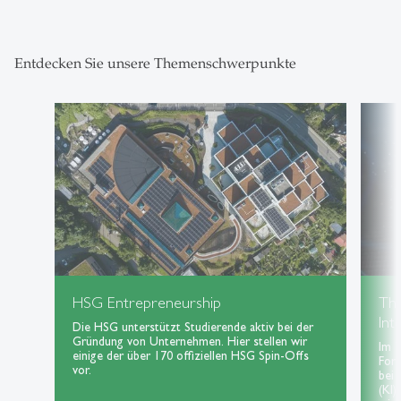
Entdecken Sie unsere Themenschwerpunkte
HSG Entrepreneurship
Th
Int
Die HSG unterstützt Studierende aktiv bei der
Gründung von Unternehmen. Hier stellen wir
Im 
einige der über 170 offiziellen HSG Spin-Offs
For
vor.
bei 
(KI)