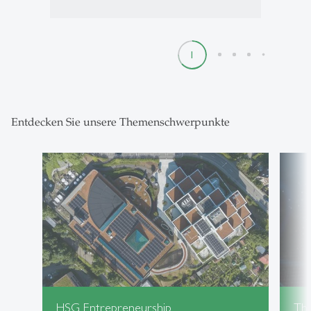
1
2
3
4
5
Entdecken Sie unsere Themenschwerpunkte
HSG Entrepreneurship
Th