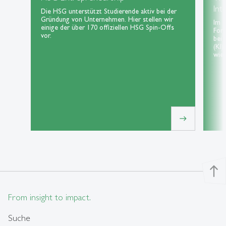
Int
Die HSG unterstützt Studierende aktiv bei der
Gründung von Unternehmen. Hier stellen wir
Im 
einige der über 170 offiziellen HSG Spin-Offs
For
vor.
bei 
(KI)
wie 
east
north
From insight to impact.
Suche