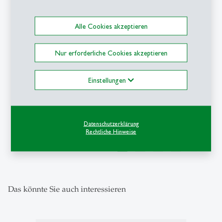
description
Berufung: Tobias
Kowatsch
Alle Cookies akzeptieren
Nur erforderliche Cookies akzeptieren
Einstellungen
1
/
5
Datenschutzerklärung
Rechtliche Hinweise
Das könnte Sie auch interessieren