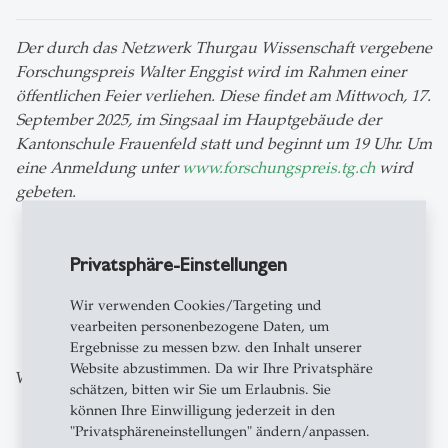
Der durch das Netzwerk Thurgau Wissenschaft vergebene
Forschungspreis Walter Enggist wird im Rahmen einer
öffentlichen Feier verliehen. Diese findet am Mittwoch, 17.
September 2025, im Singsaal im Hauptgebäude der
Kantonschule Frauenfeld statt und beginnt um 19 Uhr. Um
eine Anmeldung unter
www.forschungspreis.tg.ch
wird
gebeten.
Privatsphäre-Einstellungen
zum Newsroom
Wir verwenden Cookies/Targeting und
vearbeiten personenbezogene Daten, um
Ergebnisse zu messen bzw. den Inhalt unserer
Website abzustimmen. Da wir Ihre Privatsphäre
Weitere Beiträge aus der gleichen Kategorie
schätzen, bitten wir Sie um Erlaubnis. Sie
können Ihre Einwilligung jederzeit in den
"Privatsphäreneinstellungen" ändern/anpassen.
Leute
- 01.08.2026 - 10:00