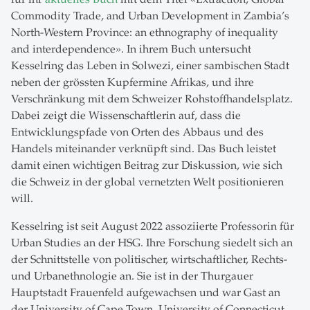
Commodity Trade, and Urban Development in Zambia’s
North-Western Province: an ethnography of inequality
and interdependence». In ihrem Buch untersucht
Kesselring das Leben in Solwezi, einer sambischen Stadt
neben der grössten Kupfermine Afrikas, und ihre
Verschränkung mit dem Schweizer Rohstoffhandelsplatz.
Dabei zeigt die Wissenschaftlerin auf, dass die
Entwicklungspfade von Orten des Abbaus und des
Handels miteinander verknüpft sind. Das Buch leistet
damit einen wichtigen Beitrag zur Diskussion, wie sich
die Schweiz in der global vernetzten Welt positionieren
will.
Kesselring ist seit August 2022 assoziierte Professorin für
Urban Studies an der HSG. Ihre Forschung siedelt sich an
der Schnittstelle von politischer, wirtschaftlicher, Rechts-
und Urbanethnologie an. Sie ist in der Thurgauer
Hauptstadt Frauenfeld aufgewachsen und war Gast an
der University of Cape Town, University of Connecticut,