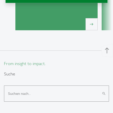
east
north
From insight to impact.
Suche
search