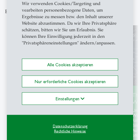
Wir verwenden Cookies/Targeting und
vearbeiten personenbezogene Daten, um
Entdecken Sie unsere Themenschwerpunkte
Ergebnisse zu messen bzw. den Inhalt unserer
Website abzustimmen. Da wir Ihre Privatsphäre
schätzen, bitten wir Sie um Erlaubnis. Sie
können Ihre Einwilligung jederzeit in den
"Privatsphäreneinstellungen" ändern/anpassen.
Alle Cookies akzeptieren
Nur erforderliche Cookies akzeptieren
Themenschwerpunkt Ukraine
Th
Einstellungen
Wis
In unserem Themenschwerpunkt sammeln wir
Beiträge von HSG-Forschenden, Studierenden,
Uns
öffentliche Veranstaltungen und
Wiss
Informationsangebote zum Krieg in der Ukraine.
Roll
Bild
Datenschutzerklärung
Aus
Rechtliche Hinweise
oft 