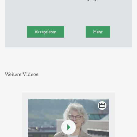
Akzeptieren
Mehr
Weitere Videos
movie