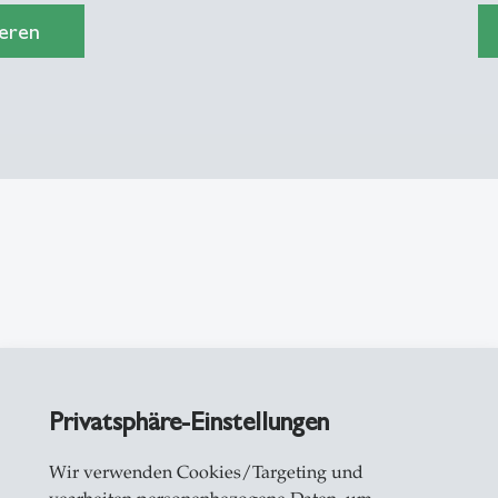
eren
eos
- 08.05.2026 - 16:00
Privatsphäre-Einstellungen
SG Impact Award 2026:
Wir verwenden Cookies/Targeting und
reislaufwirtschaft der Fähigkeiten