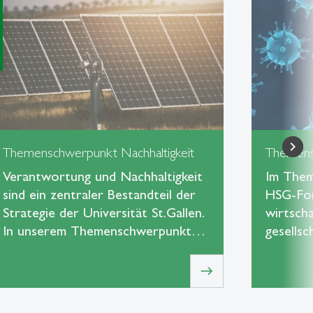
Themenschwerpunkt Nachhaltigkeit
Themens
Verantwortung und Nachhaltigkeit
Im Them
sind ein zentraler Bestandteil der
HSG-For
Strategie der Universität St.Gallen.
wirtscha
In unserem Themenschwerpunkt…
gesells
east