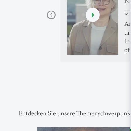
u
An
un
In
of
Entdecken Sie unsere Themenschwerpunk