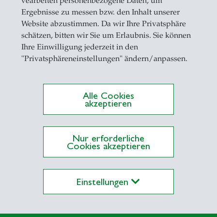
vearbeiten personenbezogene Daten, um
Ergebnisse zu messen bzw. den Inhalt unserer
nd Kompetenzen
Website abzustimmen. Da wir Ihre Privatsphäre
schätzen, bitten wir Sie um Erlaubnis. Sie können
gesichts von Fachkräftemangel, Digitalisierung
Ihre Einwilligung jederzeit in den
d raschem Kompetenzwandel schafft das
"Privatsphäreneinstellungen" ändern/anpassen.
nosuisse-Flagship-Projekt «Swiss circular econom
 skills…
Alle Cookies
akzeptieren
Nur erforderliche
Cookies akzeptieren
Einstellungen
te