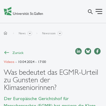
search
home
News
Newsroom
Zurück
Videos
- 10.04.2024 - 17:00
Was bedeutet das EGMR-Urteil
zu Gunsten der
Klimaseniorinnen?
Der Europäische Gerichtshof für
Menschenrechte (EGMR) hat gestern die Klage