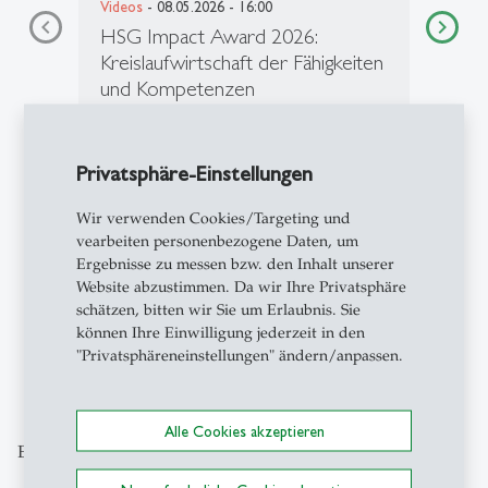
Videos
- 08.05.2026 - 16:00
HSG Impact Award 2026:
Kreislaufwirtschaft der Fähigkeiten
und Kompetenzen
Angesichts von Fachkräftemangel,
Digitalisierung und raschem
Privatsphäre-Einstellungen
Kompetenzwandel schafft das
Innosuisse-Flagship-Projekt «Swiss
Wir verwenden Cookies/Targeting und
circular economy of skills…
vearbeiten personenbezogene Daten, um
Ergebnisse zu messen bzw. den Inhalt unserer
Website abzustimmen. Da wir Ihre Privatsphäre
schätzen, bitten wir Sie um Erlaubnis. Sie
können Ihre Einwilligung jederzeit in den
1
2
3
4
5
"Privatsphäreneinstellungen" ändern/anpassen.
Alle Cookies akzeptieren
Entdecken Sie unsere Themenschwerpunkte