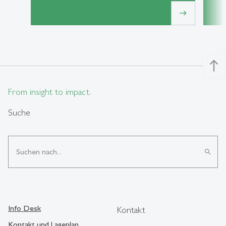
east
north
From insight to impact.
Suche
search
Info Desk
Kontakt
Kontakt und Lageplan