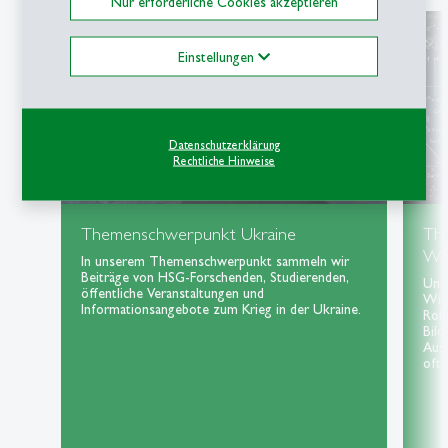
Nur erforderliche Cookies akzeptieren
Einstellungen
Datenschutzerklärung
Rechtliche Hinweise
Themenschwerpunkt Ukraine
Th
Wis
In unserem Themenschwerpunkt sammeln wir
Beiträge von HSG-Forschenden, Studierenden,
Uns
öffentliche Veranstaltungen und
Wiss
Informationsangebote zum Krieg in der Ukraine.
Roll
Bild
Aus
oft 