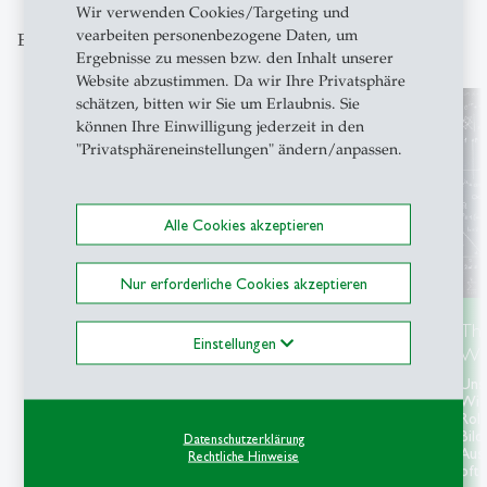
Wir verwenden Cookies/Targeting und
vearbeiten personenbezogene Daten, um
Entdecken Sie unsere Themenschwerpunkte
Ergebnisse zu messen bzw. den Inhalt unserer
Website abzustimmen. Da wir Ihre Privatsphäre
schätzen, bitten wir Sie um Erlaubnis. Sie
können Ihre Einwilligung jederzeit in den
"Privatsphäreneinstellungen" ändern/anpassen.
Alle Cookies akzeptieren
Nur erforderliche Cookies akzeptieren
Themenschwerpunkt Ukraine
Th
Einstellungen
Wis
In unserem Themenschwerpunkt sammeln wir
Beiträge von HSG-Forschenden, Studierenden,
Uns
öffentliche Veranstaltungen und
Wiss
Informationsangebote zum Krieg in der Ukraine.
Roll
Bild
Datenschutzerklärung
Aus
Rechtliche Hinweise
oft 