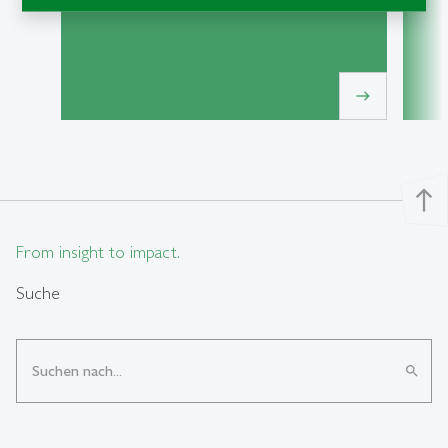
east
north
From insight to impact.
Suche
search