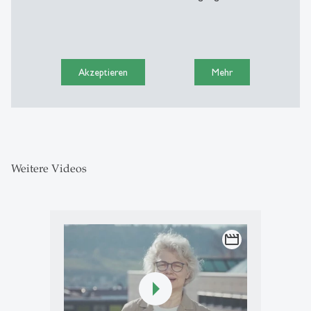
Akzeptieren
Mehr
Weitere Videos
movie