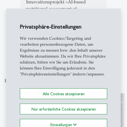
Innovationsprojekt «AI-based
nutritional assessment of
malnourished patients in care
facilities» entwickelte das Institut
Privatsphäre-Einstellungen
für…
Wir verwenden Cookies/Targeting und
vearbeiten personenbezogene Daten, um
Ergebnisse zu messen bzw. den Inhalt unserer
1
2
3
4
5
Website abzustimmen. Da wir Ihre Privatsphäre
schätzen, bitten wir Sie um Erlaubnis. Sie
können Ihre Einwilligung jederzeit in den
"Privatsphäreneinstellungen" ändern/anpassen.
Entdecken Sie unsere Themenschwerpunkte
Alle Cookies akzeptieren
Nur erforderliche Cookies akzeptieren
Einstellungen