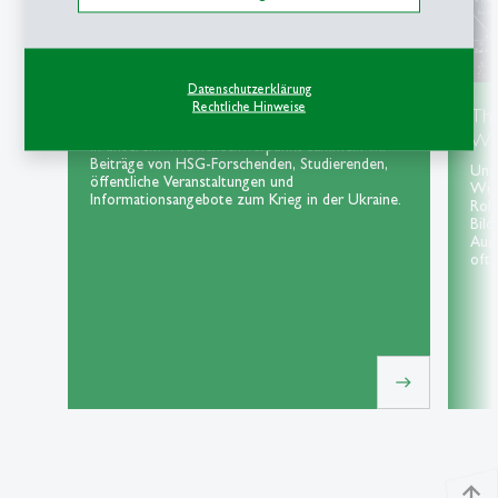
Datenschutzerklärung
Rechtliche Hinweise
Themenschwerpunkt Ukraine
Th
Wis
In unserem Themenschwerpunkt sammeln wir
Beiträge von HSG-Forschenden, Studierenden,
Uns
öffentliche Veranstaltungen und
Wiss
Informationsangebote zum Krieg in der Ukraine.
Roll
Bild
Aus
oft 
east
north