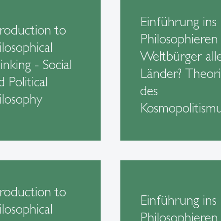
Einführung ins
troduction to
Philosophieren 
ilosophical
Weltbürger all
inking - Social
Länder? Theor
 Political
des
ilosophy
Kosmopolitism
troduction to
Einführung ins
ilosophical
Philosophieren 