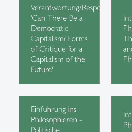
Verantwortung/Responsibilty:
'Can There Be a
In
Democratic
Ph
Capitalism? Forms
Th
of Critique for a
and
Capitalism of the
Ph
Future'
Einführung ins
In
Philosophieren -
Ph
Politische