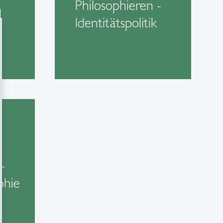
Philosophieren -
d
Identitätspolitik
-
phie