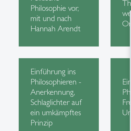
Th
Philosophie vor,
wel
mit und nach
Or
Hannah Arendt
Einführung ins
Philosophieren -
Ei
Anerkennung,
Ph
Schlaglichter auf
Fr
ein umkämpftes
Un
Prinzip