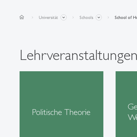
home
Universität
Schools
School of Hu
Lehrveranstaltunge
Ge
Politische Theorie
We