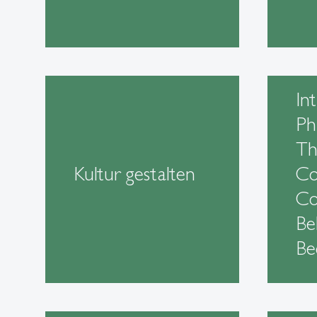
In
Ph
Th
Kultur gestalten
Co
Co
Be
Be