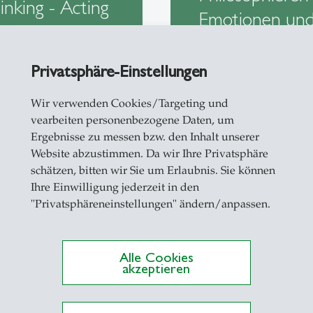
inking - Acting
Emotionen un
l in
Politik
ganisations
Privatsphäre-Einstellungen
Wir verwenden Cookies/Targeting und
vearbeiten personenbezogene Daten, um
Ergebnisse zu messen bzw. den Inhalt unserer
Website abzustimmen. Da wir Ihre Privatsphäre
schätzen, bitten wir Sie um Erlaubnis. Sie können
Ihre Einwilligung jederzeit in den
nführung ins
Einführung ins
"Privatsphäreneinstellungen" ändern/anpassen.
ilosophieren -
Philosophieren 
eiheit und
Technikphiloso
Alle Cookies
terwerfung
akzeptieren