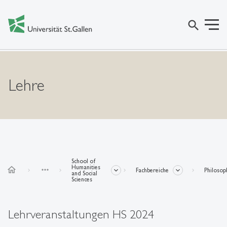
search
Lehre
School of
Humanities
home
more_horiz
Fachbereiche
Philosop
and Social
Sciences
Lehrveranstaltungen HS 2024