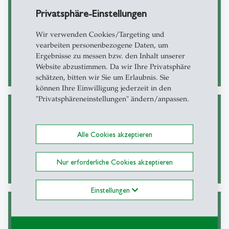
Privatsphäre-Einstellungen
Einführung ins
Einführung ins
Philosophieren -
Wir verwenden Cookies/Targeting und
Philosophieren -
Mensch sein: Zwischen
vearbeiten personenbezogene Daten, um
Technikphilosophie
Natur, Kultur und
Ergebnisse zu messen bzw. den Inhalt unserer
Verantwortung
Website abzustimmen. Da wir Ihre Privatsphäre
schätzen, bitten wir Sie um Erlaubnis. Sie
können Ihre Einwilligung jederzeit in den
"Privatsphäreneinstellungen" ändern/anpassen.
Einführung ins
Einführung ins
Philosophieren -
Philosophieren - Gutes
Anerkennung,
Alle Cookies akzeptieren
Handeln in
Schlaglichter auf ein
Organisationen
umkämpftes Prinzip
Nur erforderliche Cookies akzeptieren
Einstellungen
Einführung ins
Introduction to
Philosophieren -