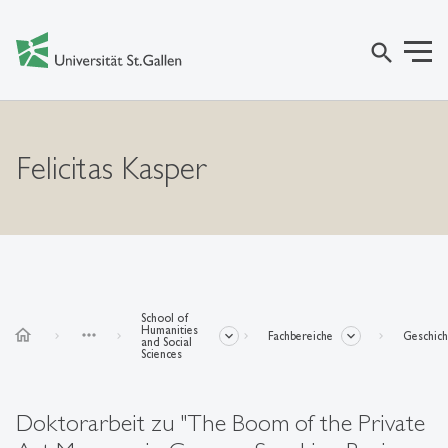
search
Felicitas Kasper
School of
Humanities
home
more_horiz
Fachbereiche
Geschich
and Social
Sciences
Doktorarbeit zu "The Boom of the Private