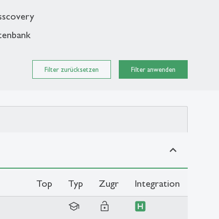
isscovery
tenbank
Filter zurücksetzen
Filter anwenden
expand_less
Top
Typ
Zugr
Integration