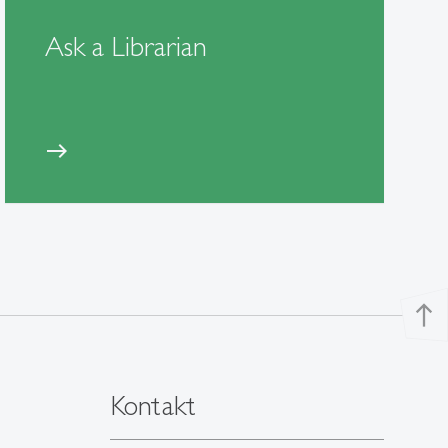
Ask a Librarian
east
north
Kontakt