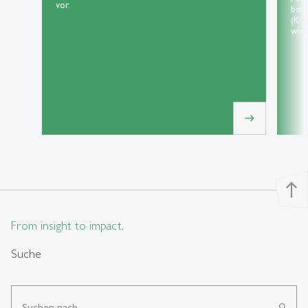
vor.
bei 
(KI)
wie 
east
north
From insight to impact.
Suche
search