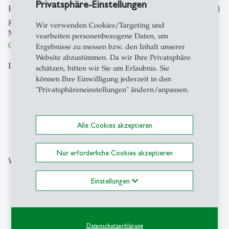
Privatsphäre-Einstellungen
Handelsmanagement der Universität St.Gallen (IRM-HSG)
gerne zur Verfügung. Die Gesamtstudie «Omni-Channel
Wir verwenden Cookies/Targeting und
Management 2026» erhalten Sie kostenfrei über den
vearbeiten personenbezogene Daten, um
Online-Shop des IRM-HSG
.
Ergebnisse zu messen bzw. den Inhalt unserer
Website abzustimmen. Da wir Ihre Privatsphäre
Bild:
Envato
schätzen, bitten wir Sie um Erlaubnis. Sie
können Ihre Einwilligung jederzeit in den
"Privatsphäreneinstellungen" ändern/anpassen.
zum Newsroom
Alle Cookies akzeptieren
Nur erforderliche Cookies akzeptieren
Weitere Beiträge aus der gleichen Kategorie
Einstellungen
Forschung
- 06.08.2026 - 09:00
description
Finanzmärkte der
Zukunft: Der NFT-
Datenschutzerklärung