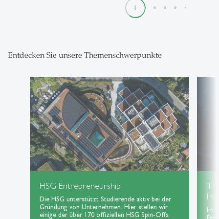
1
2
3
4
5
Entdecken Sie unsere Themenschwerpunkte
HSG Entrepreneurship
Th
Int
Die HSG unterstützt Studierende aktiv bei der
Gründung von Unternehmen. Hier stellen wir
Im 
einige der über 170 offiziellen HSG Spin-Offs
For