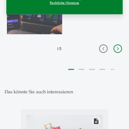
Markt als Labor der
Rechtliche Hinweise
Verhaltensökonomie
1
/
5
Das könnte Sie auch interessieren
description