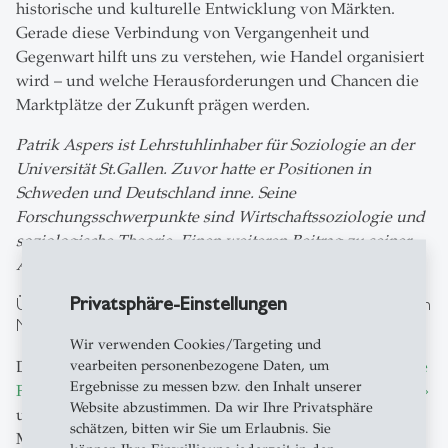
historische und kulturelle Entwicklung von Märkten.
Gerade diese Verbindung von Vergangenheit und
Gegenwart hilft uns zu verstehen, wie Handel organisiert
wird – und welche Herausforderungen und Chancen die
Marktplätze der Zukunft prägen werden.
Patrik Aspers ist Lehrstuhlinhaber für Soziologie an der
Universität St.Gallen. Zuvor hatte er Positionen in
Schweden und Deutschland inne. Seine
Forschungsschwerpunkte sind Wirtschaftssoziologie und
soziologische Theorie. Einen weiteren Beitrag zu seiner
Arbeit über Unsicherheitsreduktion finden Sie hier.
Privatsphäre-Einstellungen
Über das SNF-Forschungsprojekt «Trading Conditions on
Marketplaces»
Wir verwenden Cookies/Targeting und
vearbeiten personenbezogene Daten, um
Das vom
Schweizerischen Nationalfonds (SNF) geförderte
Ergebnisse zu messen bzw. den Inhalt unserer
Forschungsprojekt «Trading Conditions on Marketplaces»
Website abzustimmen. Da wir Ihre Privatsphäre
untersucht, wie Handel auf traditionellen und digitalen
schätzen, bitten wir Sie um Erlaubnis. Sie
Marktplätzen organisiert wird. Im Fokus stehen die