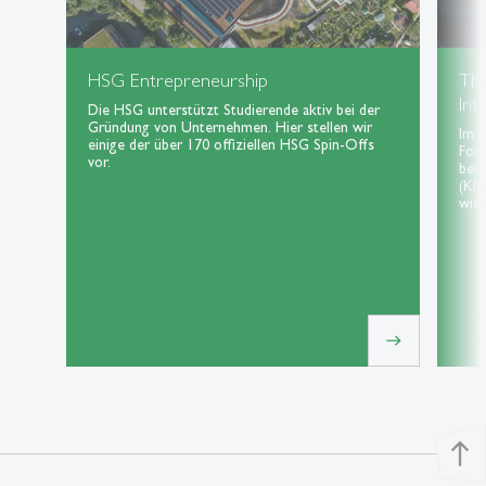
HSG Entrepreneurship
Th
Int
Die HSG unterstützt Studierende aktiv bei der
Gründung von Unternehmen. Hier stellen wir
Im 
einige der über 170 offiziellen HSG Spin-Offs
For
vor.
bei 
(KI)
wie 
east
north