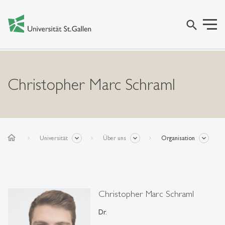
search
Christopher Marc Schraml
home
Universität
Über uns
Organisation
Christopher Marc Schraml
Dr.