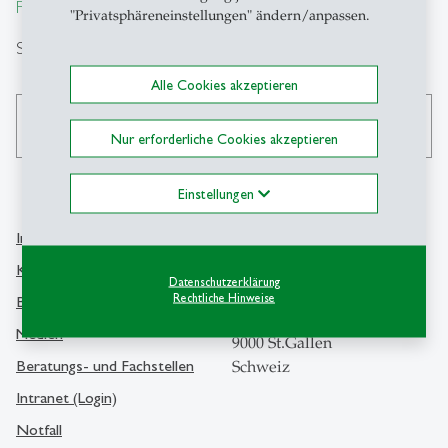
From insight to impact.
"Privatsphäreneinstellungen" ändern/anpassen.
Suche
Alle Cookies akzeptieren
search
Nur erforderliche Cookies akzeptieren
Einstellungen
Info Desk
Kontakt
Kontakt und Lageplan
Datenschutzerklärung
Universität St.Gallen
Rechtliche Hinweise
Bibliothek
Dufourstrasse 50
Medien
9000 St.Gallen
Beratungs- und Fachstellen
Schweiz
Intranet (Login)
Notfall