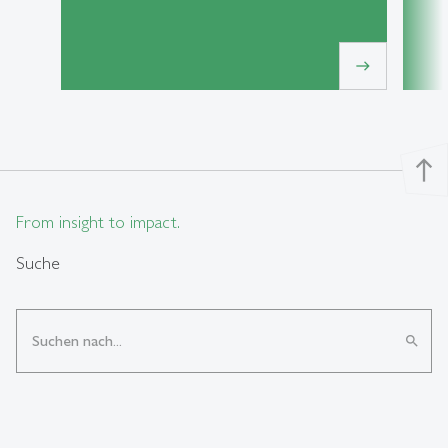
east
north
From insight to impact.
Suche
search