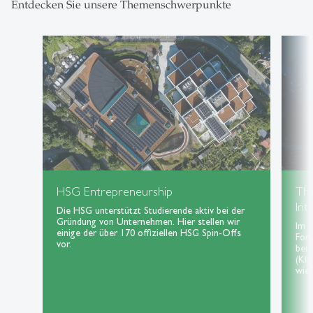
Entdecken Sie unsere Themenschwerpunkte
HSG Entrepreneurship
Th
Int
Die HSG unterstützt Studierende aktiv bei der
Gründung von Unternehmen. Hier stellen wir
Im 
einige der über 170 offiziellen HSG Spin-Offs
For
vor.
bei 
(KI)
wie 