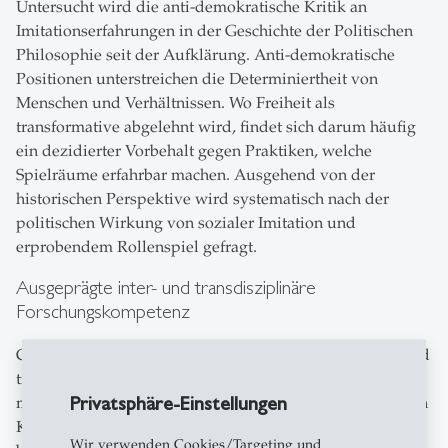
Untersucht wird die anti-demokratische Kritik an
Imitationserfahrungen in der Geschichte der Politischen
Philosophie seit der Aufklärung. Anti-demokratische
Positionen unterstreichen die Determiniertheit von
Menschen und Verhältnissen. Wo Freiheit als
transformative abgelehnt wird, findet sich darum häufig
ein dezidierter Vorbehalt gegen Praktiken, welche
Spielräume erfahrbar machen. Ausgehend von der
historischen Perspektive wird systematisch nach der
politischen Wirkung von sozialer Imitation und
erprobendem Rollenspiel gefragt.
Ausgeprägte inter- und transdisziplinäre
Forschungskompetenz
Christine Abbt ist eingebunden in verschiedene inter- und
transdisziplinäre Forschungskooperationen insbesondere
Privatsphäre-Einstellungen
mit den Rechts- und Politikwissenschaften, sowie mit den
Kultur- und Literaturwissenschaften. Kooperationen
Wir verwenden Cookies/Targeting und