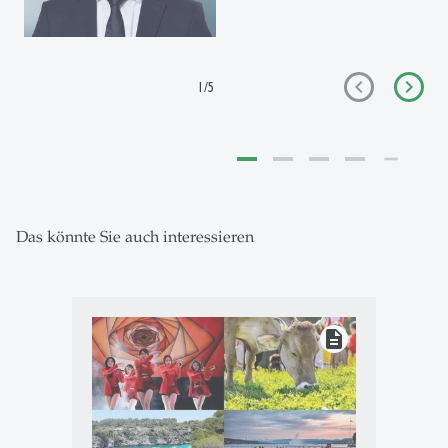
1
/
5
Das könnte Sie auch interessieren
description