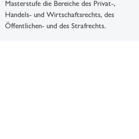
Masterstufe die Bereiche des Privat-,
Handels- und Wirtschaftsrechts, des
Öffentlichen- und des Strafrechts.
Neuigkeiten aus der Law School
Leute
- 01.08.2026 - 09:00
description
HSG Newsroom
Beförderung: Thomas
Burri