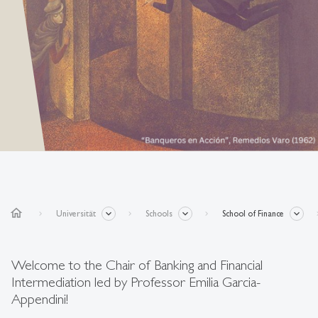
home
Universität
Schools
School of Finance
Welcome to the Chair of Banking and Financial
Intermediation led by Professor Emilia Garcia-
Appendini!