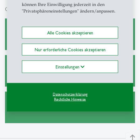
können Ihre Einwilligung jederzeit in den
Quick Links
"Privatsphäreneinstellungen" ändern/anpassen.
Teaching
Alle Cookies akzeptieren
Nur erforderliche Cookies akzeptieren
Einstellungen
Research
Datenschutzerklärung
Rechtliche Hinweise
Emilia Garcia-Appendini
north