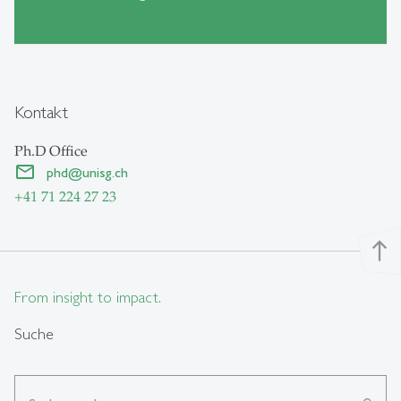
Kontakt
Ph.D Office
phd
@
unisg.ch
+41 71 224 27 23
north
From insight to impact.
Suche