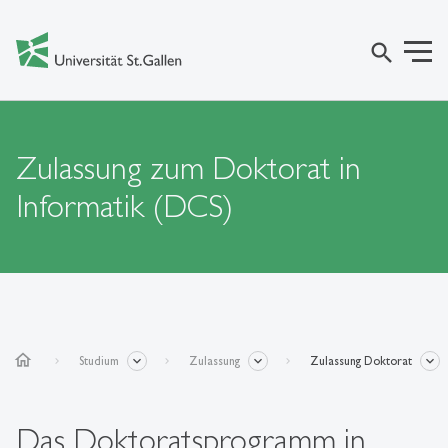
search
Zulassung zum Doktorat in
Informatik (DCS)
home
Studium
Zulassung
Zulassung Doktorat
Das Doktoratsprogramm in