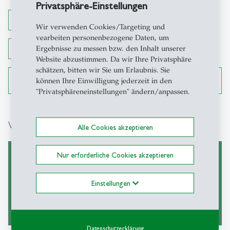
Privatsphäre-Einstellungen
Formatvorlage: Lebenslauf
Wir verwenden Cookies/Targeting und
vearbeiten personenbezogene Daten, um
Ergebnisse zu messen bzw. den Inhalt unserer
Formular: Doktoratsvereinbarung
Website abzustimmen. Da wir Ihre Privatsphäre
schätzen, bitten wir Sie um Erlaubnis. Sie
Weisungen: Amtlich beglaubigte Dokumente und
können Ihre Einwilligung jederzeit in den
Übersetzungen
"Privatsphäreneinstellungen" ändern/anpassen.
Weiterführende Links
Alle Cookies akzeptieren
Nur erforderliche Cookies akzeptieren
Informationen zum
Institute und
Einstellungen
Doktoratsstudium
Forschungsstellen
Datenschutzerklärung