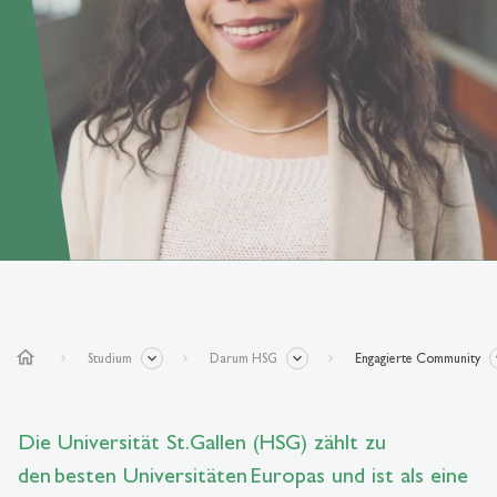
home
Studium
Darum HSG
Engagierte Community
Die Universität St.Gallen (HSG) zählt zu
den besten Universitäten Europas und ist als eine