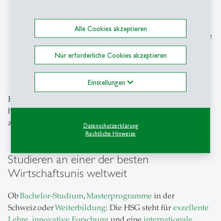
Mobbing, Diskriminierung oder sexueller
Belästigung
Alle Cookies akzeptieren
Unterstützung zur Vereinbarkeit von Familienpflege
und Arbeit/Studium
Nur erforderliche Cookies akzeptieren
Allen weiteren Themen rund um einen
fairen und
inklusiven Campus
und Chancengleichheit
Einstellungen
Haben Sie Fragen, Anregungen oder Bedenken? Wir
hören Ihnen zu und sind für Sie da – zögern Sie nicht, uns
zu kontaktieren:
diversity
@
unisg.ch
.
Datenschutzerklärung
Rechtliche Hinweise
Studieren an einer der besten
Wirtschaftsunis weltweit
Ob
Bachelor-Studium
,
Masterprogramme
in der
Schweiz oder
Weiterbildung
: Die HSG steht für
exzellente
Lehre
,
innovative Forschung
und eine
internationale