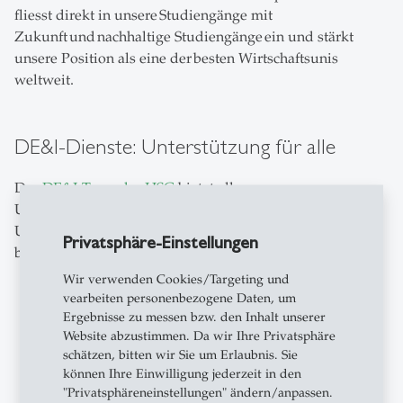
fliesst direkt in unsere Studiengänge mit
Zukunft und nachhaltige Studiengänge ein und stärkt
unsere Position als eine der besten Wirtschaftsunis
weltweit.
DE&I-Dienste: Unterstützung für alle
Das
DE&I-Team der HSG
bietet allen
Universitätsangehörigen vertrauliche Beratung und
Unterstützung an. Kontaktieren Sie unsere DE&I-Dienste
Privatsphäre-Einstellungen
bei:
Wir verwenden Cookies/Targeting und
Nachteilsausgleichen, studienanpassenden
vearbeiten personenbezogene Daten, um
Massnahmen und Unterstützung zum Studium mit
Ergebnisse zu messen bzw. den Inhalt unserer
Behinderungen, akuten und chronischen
Website abzustimmen. Da wir Ihre Privatsphäre
Erkrankungen oder psychosozialem Stress
schätzen, bitten wir Sie um Erlaubnis. Sie
können Ihre Einwilligung jederzeit in den
Erleben oder Beobachten von
"Privatsphäreneinstellungen" ändern/anpassen.