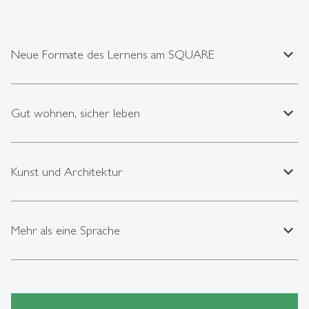
expand_less
Neue Formate des Lernens am SQUARE
expand_less
Gut wohnen, sicher leben
expand_less
Kunst und Architektur
expand_less
Mehr als eine Sprache