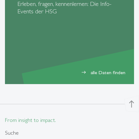
Erleben, fragen, kennenlernen: Die Info-
Events der HSG
alle Daten finden
east
north
From insight to impact.
Suche