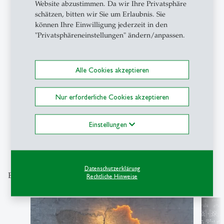
Website abzustimmen. Da wir Ihre Privatsphäre
schätzen, bitten wir Sie um Erlaubnis. Sie
können Ihre Einwilligung jederzeit in den
"Privatsphäreneinstellungen" ändern/anpassen.
Podcasts
- 10.05.2026 - 08:00
Campus Conversation #97: Live
vom 55. St.Gallen Symposium
Alle Cookies akzeptieren
Nur erforderliche Cookies akzeptieren
Einstellungen
1
2
3
4
5
6
7
8
9
Datenschutzerklärung
Entdecken Sie unsere Themenschwerpunkte
Rechtliche Hinweise