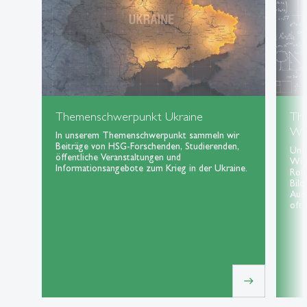
Themenschwerpunkt Ukraine
Th
Wis
In unserem Themenschwerpunkt sammeln wir
Beiträge von HSG-Forschenden, Studierenden,
Uns
öffentliche Veranstaltungen und
Wiss
Informationsangebote zum Krieg in der Ukraine.
Roll
Bild
Aus
oft 
east