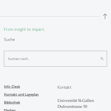
north
From insight to impact.
Suche
search
Info Desk
Kontakt
Kontakt und Lageplan
Universität St.Gallen
Bibliothek
Dufourstrasse 50
Medien