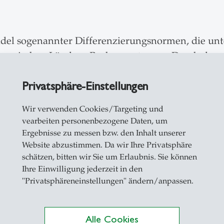
ndel sogenannter Differenzierungsnormen, die un
n zwischen Ländern Rechnung tragen. Durch den 
 eine Diskussion darüber entstanden, welche verä
Privatsphäre-Einstellungen
rkenden Ländern formulieren kann, wie die finanz
echnet werden sollen und in welchem Umfang fina
Wir verwenden Cookies/Targeting und
dern helfen zu können.
vearbeiten personenbezogene Daten, um
Ergebnisse zu messen bzw. den Inhalt unserer
Website abzustimmen. Da wir Ihre Privatsphäre
politische Ringen um die Beitragsregelungen dazu g
schätzen, bitten wir Sie um Erlaubnis. Sie können
verschoben haben. Erstens gab es Veränderungen i
Ihre Einwilligung jederzeit in den
"Privatsphäreneinstellungen" ändern/anpassen.
ten am Pflichtbudget übernehmen müssen, und zw
d freiwilligen Beiträgen.
Alle Cookies