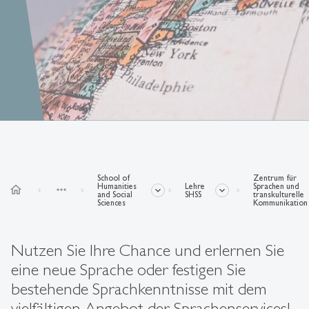
School of
Zentrum für
Humanities
Lehre
Sprachen und
home
more_horiz
and Social
SHSS
transkulturelle
Sciences
Kommunikation
Nutzen Sie Ihre Chance und erlernen Sie
eine neue Sprache oder festigen Sie
bestehende Sprachkenntnisse mit dem
vielfältigen Angebot der Sprachenservices!