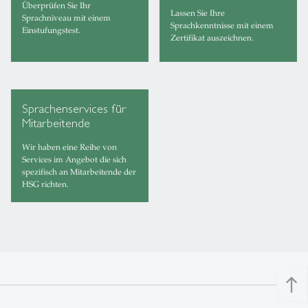
Überprüfen Sie Ihr
Lassen Sie Ihre
Sprachniveau mit einem
Sprachkenntnisse mit einem
Einstufungstest.
Zertifikat auszeichnen.
Sprachenservices für
Mitarbeitende
Wir haben eine Reihe von
Services im Angebot die sich
spezifisch an Mitarbeitende der
HSG richten.
north