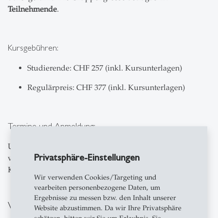
Teilnehmende
.
Kursgebühren:
Studierende: CHF 257 (inkl. Kursunterlagen)
Regulärpreis: CHF 377 (inkl. Kursunterlagen)
Termine und Anmeldung:
Untenstehend finden Sie die Aufstellung der aktuell
Privatsphäre-Einstellungen
verfügbaren Kurstermine. Sie können sich mit einem
Klick auf die Kachel zum jeweiligen Kurs anmelden.
Wir verwenden Cookies/Targeting und
vearbeiten personenbezogene Daten, um
Ergebnisse zu messen bzw. den Inhalt unserer
Verfügbare Kurstermine
Website abzustimmen. Da wir Ihre Privatsphäre
schätzen, bitten wir Sie um Erlaubnis. Sie