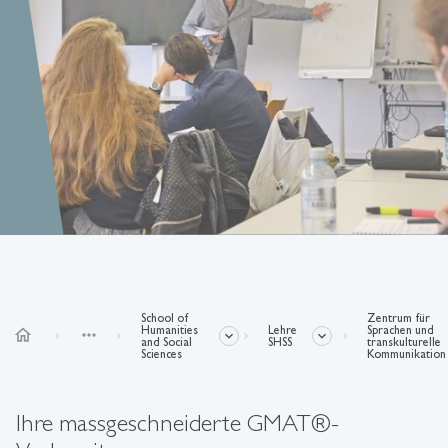
School of
Zentrum für
Humanities
Lehre
Sprachen und
home
more_horiz
and Social
SHSS
transkulturelle
Sciences
Kommunikation
Ihre massgeschneiderte GMAT®-