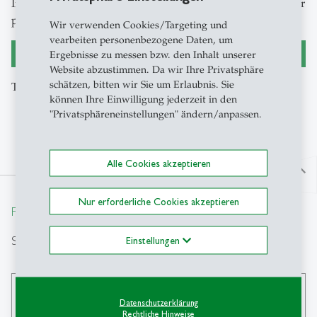
Im Interview mit Pascal Moser spricht Christine Abbt über
prägende Bücher und die Kraft von Leseerfahrungen.
Wir verwenden Cookies/Targeting und
vearbeiten personenbezogene Daten, um
Hier geht es zum Interview
Ergebnisse zu messen bzw. den Inhalt unserer
Website abzustimmen. Da wir Ihre Privatsphäre
schätzen, bitten wir Sie um Erlaubnis. Sie
Text: Pascal Moser, Foto: Lorena La Spada
können Ihre Einwilligung jederzeit in den
"Privatsphäreneinstellungen" ändern/anpassen.
Alle Cookies akzeptieren
north
Nur erforderliche Cookies akzeptieren
From insight to impact.
Suche
Einstellungen
search
Datenschutzerklärung
Rechtliche Hinweise