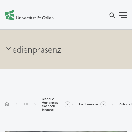
search
Medienpräsenz
School of
Humanities
home
more_horiz
Fachbereiche
Philosop
and Social
Sciences