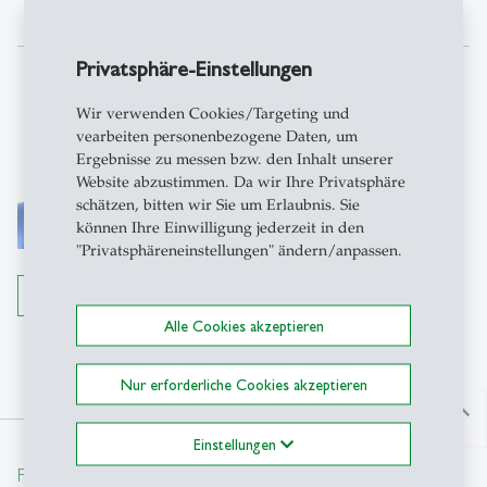
Privatsphäre-Einstellungen
Christa Binswanger
Wir verwenden Cookies/Targeting und
Prof. Dr.
vearbeiten personenbezogene Daten, um
ständige Dozentin, Fachbereich
Ergebnisse zu messen bzw. den Inhalt unserer
Website abzustimmen. Da wir Ihre Privatsphäre
Gender und Diversity
schätzen, bitten wir Sie um Erlaubnis. Sie
SHSS-HSG
können Ihre Einwilligung jederzeit in den
Müller-Friedberg-Strasse 6/8
"Privatsphäreneinstellungen" ändern/anpassen.
Büro 52-7108
9000 St. Gallen
Details anzeigen
Alle Cookies akzeptieren
Tel.: +41 71 224 2470
Email schreiben
Nur erforderliche Cookies akzeptieren
north
Einstellungen
From insight to impact.