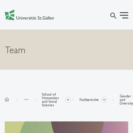
search
Team
School of
Gender
Humanities
home
more_horiz
Fachbereiche
und
and Social
Diversity
Sciences