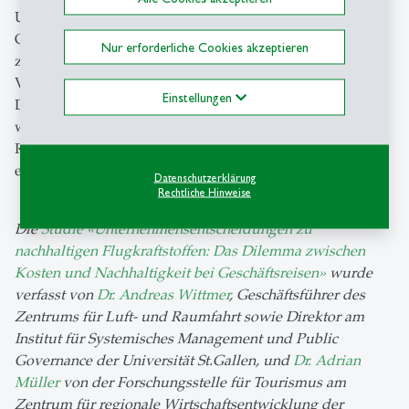
Unternehmen wollen die Emissionen ihrer
Geschäftsreisen senken, stehen jedoch im Spannungsfeld
Nur erforderliche Cookies akzeptieren
zwischen Nachhaltigkeitsanspruch und wirtschaftlicher
Verantwortung. SAF könnte eine Schlüsselrolle bei der
Einstellungen
Dekarbonisierung des Luftverkehrs spielen, sofern die
wirtschaftlichen und regulatorischen
Rahmenbedingungen eine breite Anwendung
ermöglichen.
Datenschutzerklärung
Rechtliche Hinweise
Die
Studie «Unternehmensentscheidungen zu
nachhaltigen Flugkraftstoffen: Das Dilemma zwischen
Kosten und Nachhaltigkeit bei Geschäftsreisen»
wurde
verfasst von
Dr. Andreas Wittmer
, Geschäftsführer des
Zentrums für Luft- und Raumfahrt sowie Direktor am
Institut für Systemisches Management und Public
Governance der Universität St.Gallen, und
Dr. Adrian
Müller
von der Forschungsstelle für Tourismus am
Zentrum für regionale Wirtschaftsentwicklung der