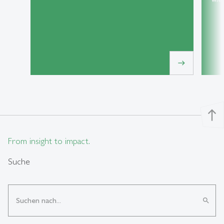
east
north
From insight to impact.
Suche
search