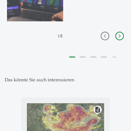
1
/
5
Das könnte Sie auch interessieren
description