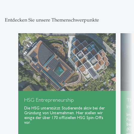
Entdecken Sie unsere Themenschwerpunkte
HSG Entrepreneurship
Th
Int
Die HSG unterstützt Studierende aktiv bei der
Gründung von Unternehmen. Hier stellen wir
Im 
einige der über 170 offiziellen HSG Spin-Offs
For
vor.
bei 
(KI)
wie 