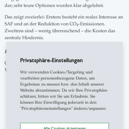
dar; sehr teure Optionen wurden klar abgelehnt.
Das zeigt zweierlei: Erstens besteht ein reales Interesse an
SAF und an der Reduktion von CO₂-Emissionen.
Zweitens sind – wenig überraschend – die Kosten das
zentrale Hindernis.
Ist die Nutzung von SAF realistisch?
Privatsphäre-Einstellungen
Grundsätzlich ja, allerdings unter bestimmten
Voraussetzungen:
Wir verwenden Cookies/Targeting und
vearbeiten personenbezogene Daten, um
Die Produktionskosten müssen sinken.
Ergebnisse zu messen bzw. den Inhalt unserer
Staatliche Anreize oder regulatorische Vorgaben
Website abzustimmen. Da wir Ihre Privatsphäre
könnten notwendig sein.
schätzen, bitten wir Sie um Erlaubnis. Sie
Es braucht klare und verlässliche
können Ihre Einwilligung jederzeit in den
"Privatsphäreneinstellungen" ändern/anpassen.
Zertifizierungssysteme.
Fluggesellschaften sollten Möglichkeiten zum
gebündelten Einkauf anbieten.
Alle Cookies akzeptieren