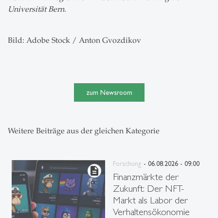
Universität Bern.
Bild: Adobe Stock / Anton Gvozdikov
zum Newsroom
Weitere Beiträge aus der gleichen Kategorie
Forschung
- 06.08.2026 - 09:00
description
Finanzmärkte der
Zukunft: Der NFT-
Markt als Labor der
Verhaltensökonomie