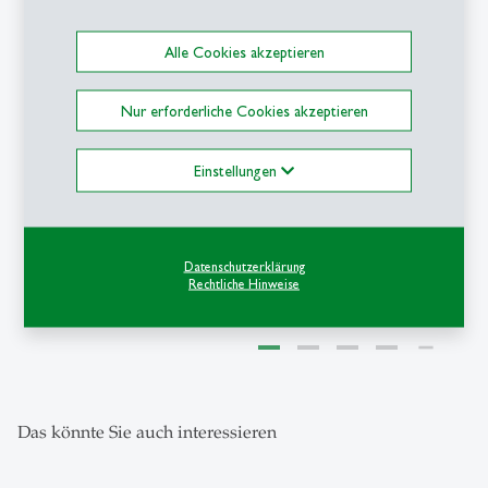
Forschung
- 06.08.2026 - 09:00
description
Finanzmärkte der
Alle Cookies akzeptieren
Zukunft: Der NFT-
Markt als Labor der
Nur erforderliche Cookies akzeptieren
Verhaltensökonomie
Einstellungen
Datenschutzerklärung
1
/
5
Rechtliche Hinweise
Das könnte Sie auch interessieren