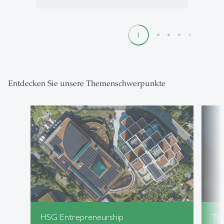
1
2
3
4
5
Entdecken Sie unsere Themenschwerpunkte
HSG Entrepreneurship
Th