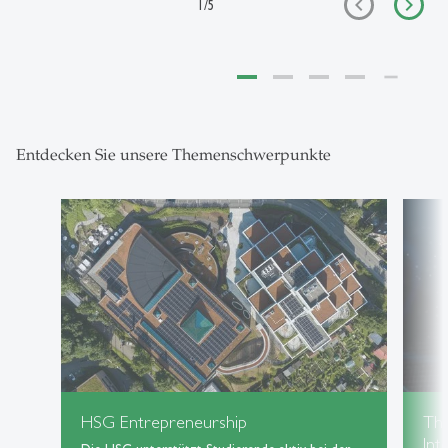
1
/
5
Entdecken Sie unsere Themenschwerpunkte
HSG Entrepreneurship
Th
Int