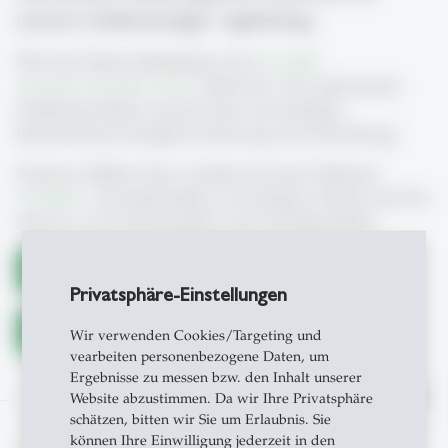
unseren Stellenanzeiger regelmässig.
Über die Online-Stellenbörse des
St. Galler
Anwaltsverbandes SAGV
finden Sie viele interessante
Praktikumsstellen und die dazu notwendigen
Informationen bezüglich Zulassung und Anrechnung.
Professor Müller-Chen verlinkt auf seiner Webseite
"
Praktika
" Anwaltspraktika in der Region Zürich und Ost-
Schweiz sowie Kurzpraktika und Gerichtspraktika.
Career Service Center der HSG
Privatsphäre-Einstellungen
Stellenportal der Universität St.Gallen
Wir verwenden Cookies/Targeting und
vearbeiten personenbezogene Daten, um
Ergebnisse zu messen bzw. den Inhalt unserer
north
Website abzustimmen. Da wir Ihre Privatsphäre
schätzen, bitten wir Sie um Erlaubnis. Sie
können Ihre Einwilligung jederzeit in den