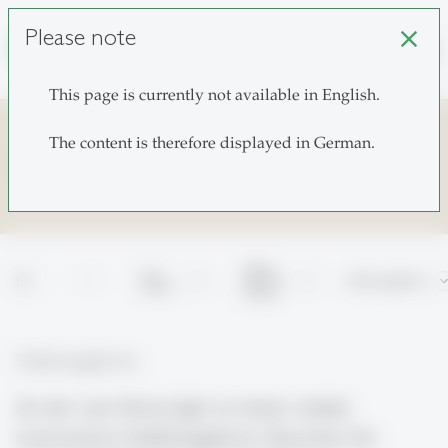
Please note
close
search
This page is currently not available in English.
The content is therefore displayed in German.
Stellenangebote
About
Law
home
more_horiz
the Law
Stellenangebote
School
School
Stellenangebote
An der Law School gibt es immer wieder
interessante Stellenangebote. Besuchen Sie