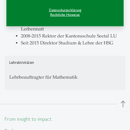
1991-2005 Gymnasiallehrer für Mathematik und
Datenschutzerklärung
Chemie am Freien Gymnasium Bern
Rechtliche Hinweise
2005-2008 Konrektor am Gymnasium Köniz-
Lerbermatt
2008-2015 Rektor der Kantonsschule Seetal LU
Seit 2015 Direktor Studium & Lehre der HSG
Lehraktivitäten
Lehrbeauftragter für Mathematik
north
From insight to impact.