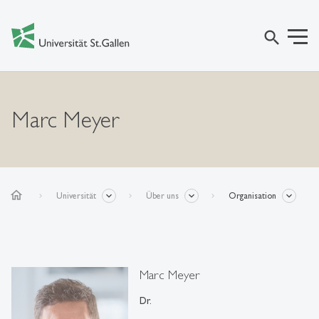
search
Marc Meyer
home
Universität
Über uns
Organisation
Marc Meyer
Dr.