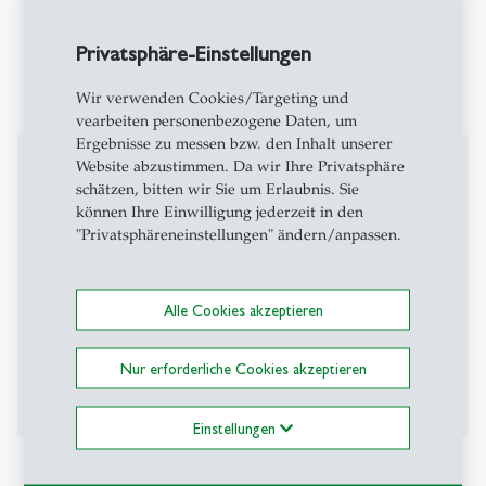
immatrikulierte Studierende und Doktorierende,
weitere Teilnehmende an Lehrveranstaltungen sowie
Privatsphäre-Einstellungen
Bewerberinnen und Bewerber für die Zulassung zur
Universität oder einen universitären Abschluss
Wir verwenden Cookies/Targeting und
vearbeiten personenbezogene Daten, um
Ergebnisse zu messen bzw. den Inhalt unserer
Ausbildung
Website abzustimmen. Da wir Ihre Privatsphäre
schätzen, bitten wir Sie um Erlaubnis. Sie
können Ihre Einwilligung jederzeit in den
1987-1995 Studium der Chemie und der
"Privatsphäreneinstellungen" ändern/anpassen.
Mathematik an der Universität Bern
2000-2005 Doktorat in physikalischer Chemie an
der Universität Bern
Alle Cookies akzeptieren
2008-2010 Ausbildung zum Schulleiter EDK am
IWP-HSG
Nur erforderliche Cookies akzeptieren
Einstellungen
Berufserfahrung