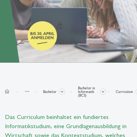
Bachelor in
home
more_horiz
Bachelor
Informatik
Curriculum
(BCS)
Das Curriculum beinhaltet ein fundiertes
Informatikstudium, eine Grundlagenausbildung in
Wirtschaft sowie das Kontextstudium, welches