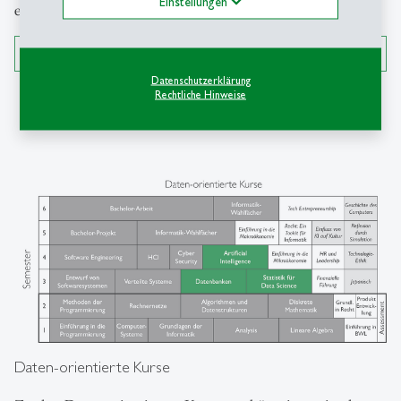
Einstellungen
effiziente Algorithmen zu entwickeln.
Zurück zur Übersicht
Datenschutzerklärung
Rechtliche Hinweise
Daten-orientierte Kurse