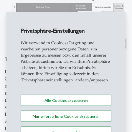
Privatsphäre-Einstellungen
Wir verwenden Cookies/Targeting und
vearbeiten personenbezogene Daten, um
Ergebnisse zu messen bzw. den Inhalt unserer
Theoretisch-mathematische Grundlagen
Website abzustimmen. Da wir Ihre Privatsphäre
schätzen, bitten wir Sie um Erlaubnis. Sie
Das Erarbeiten der theoretischen und mathematischen
können Ihre Einwilligung jederzeit in den
Grundlagen spielt insbesondere zu Beginn des Studiums
"Privatsphäreneinstellungen" ändern/anpassen.
eine zentrale Rolle. Mathematik findet sich in allen
möglichen Informatik-Anwendungen wieder. Die in den
theoretisch-mathematischen Grundlagenkursen
Alle Cookies akzeptieren
vermittelten Konzepte und Werkzeuge sind für die
Lösung komplexer Probleme in der Informatik
Nur erforderliche Cookies akzeptieren
erforderlich. Ebenfalls fördern sie eine strukturierte
Denkweise und ermöglichen es den Studierenden