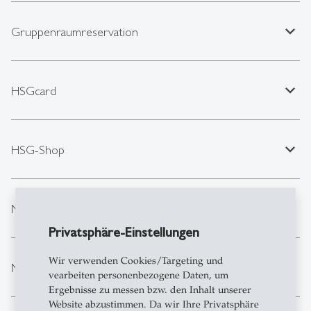
expand_less
Gruppenraumreservation
expand_less
HSGcard
expand_less
HSG-Shop
expand_less
Medienausleihe und Lernplätze
Privatsphäre-Einstellungen
Wir verwenden Cookies/Targeting und
expand_less
Mensa
vearbeiten personenbezogene Daten, um
Ergebnisse zu messen bzw. den Inhalt unserer
Website abzustimmen. Da wir Ihre Privatsphäre