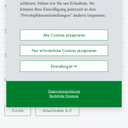
schätzen, bitten wir Sie um Erlaubnis. Sie
expand_less
Sport und Gesundheit an der Universität
können Ihre Einwilligung jederzeit in den
"Privatsphäreneinstellungen" ändern/anpassen.
expand_less
Studentenschaft und studentische Initiativen
Alle Cookies akzeptieren
Nur erforderliche Cookies akzeptieren
expand_less
SQUARE
Einstellungen
expand_less
Unterstützung bei IT-Problemen
Datenschutzerklärung
Rechtliche Hinweise
Zurück
Anlaufstellen A-Z