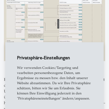
Privatsphäre-Einstellungen
Wir verwenden Cookies/Targeting und
vearbeiten personenbezogene Daten, um
Ergebnisse zu messen bzw. den Inhalt unserer
Entdecke unsere umfassende Linksammlung! Hier findest
Website abzustimmen. Da wir Ihre Privatsphäre
du nützliche Ressourcen, die dir bei deiner Reise an der
schätzen, bitten wir Sie um Erlaubnis. Sie
Universität helfen. Von Informationen vor dem Studium
können Ihre Einwilligung jederzeit in den
über nützliche Tipps während deiner Zeit an der Uni bis
"Privatsphäreneinstellungen" ändern/anpassen.
hin zu hilfreichen Links für die Zeit nach dem Abschluss –
wir haben alles für dich zusammengestellt. Nutze diese