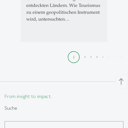
entdeckten Ländern. Wie Tourismus
zu einem geopolitischen Instrument
wird, untersuchten…
1
2
3
4
5
6
7
8
9
north
From insight to impact.
Suche