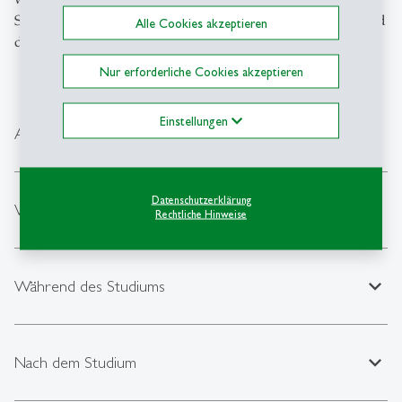
Sammlung, um dich optimal vorzubereiten, dich während
Alle Cookies akzeptieren
des Studiums zurechtzufinden.
Nur erforderliche Cookies akzeptieren
Einstellungen
expand_less
Allgemeine Informationen
Datenschutzerklärung
expand_less
Vor dem Studium
Rechtliche Hinweise
expand_less
Während des Studiums
expand_less
Nach dem Studium