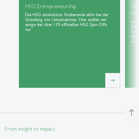
HSG Entrepreneurship
Th
Int
Die HSG unterstützt Studierende aktiv bei der
Gründung von Unternehmen. Hier stellen wir
Im 
einige der über 170 offiziellen HSG Spin-Offs
For
vor.
bei 
(KI)
wie 
east
north
From insight to impact.