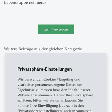
Lebenssuppe nehmen.»
zum Newsroom
Weitere Beiträge aus der gleichen Kategorie
Campus
- 21.07.2026 - 07:45
Privatsphäre-Einstellungen
description
Wenn Tourismus Politik
macht: Wie Soft Power
Wir verwenden Cookies/Targeting und
das Bild von Ländern
vearbeiten personenbezogene Daten, um
prägt
Ergebnisse zu messen bzw. den Inhalt unserer
Website abzustimmen. Da wir Ihre Privatsphäre
schätzen, bitten wir Sie um Erlaubnis. Sie
können Ihre Einwilligung jederzeit in den
"Privatsphäreneinstellungen" ändern/anpassen.