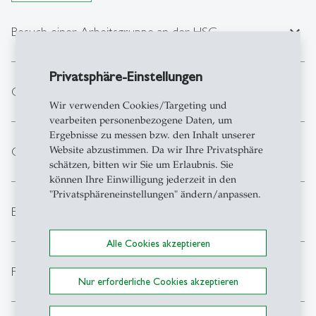
expand_less
Besuch einer Arbeitsgruppe an der HSG
Privatsphäre-Einstellungen
expand_less
Gastvorträge
Wir verwenden Cookies/Targeting und
vearbeiten personenbezogene Daten, um
Ergebnisse zu messen bzw. den Inhalt unserer
expand_less
Website abzustimmen. Da wir Ihre Privatsphäre
Gastprofessur
schätzen, bitten wir Sie um Erlaubnis. Sie
können Ihre Einwilligung jederzeit in den
"Privatsphäreneinstellungen" ändern/anpassen.
expand_less
Exchange-Programm
Alle Cookies akzeptieren
expand_less
Förderung
Nur erforderliche Cookies akzeptieren