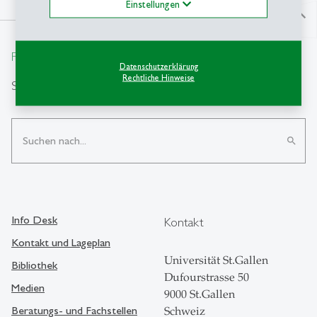
Einstellungen
north
From insight to impact.
Datenschutzerklärung
Rechtliche Hinweise
Suche
search
Info Desk
Kontakt
Kontakt und Lageplan
Universität St.Gallen
Bibliothek
Dufourstrasse 50
Medien
9000 St.Gallen
Beratungs- und Fachstellen
Schweiz